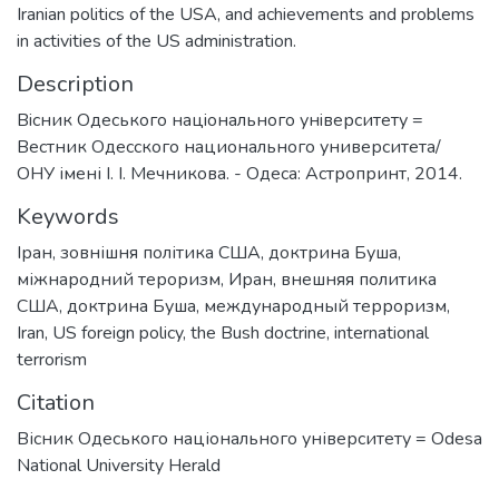
Iranian politics of the USA, and achievements and problems
in activities of the US administration.
Description
Вiсник Одеського нацiонального унiверситету =
Вестник Одесского национального университета/
ОНУ імені І. І. Мечникова. - Одеса: Астропринт, 2014.
Keywords
Іран
,
зовнішня політика США
,
доктрина Буша
,
міжнародний тероризм
,
Иран
,
внешняя политика
США
,
доктрина Буша
,
международный терроризм
,
Iran
,
US foreign policy
,
the Bush doctrine
,
international
terrorism
Citation
Вісник Одеського національного університету = Odesa
National University Herald