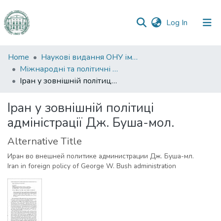
(current)
Log In
Communities
Home
Наукові видання ОНУ імені І. І. Мечникова
&
Міжнародні та політичні дослідження
Collections
Іран у зовнішній політиці адміністрації Дж. Буша-мол.
All of DSpace
Іран у зовнішній політиці
адміністрації Дж. Буша-мол.
Statistics
Alternative Title
Иран во внешней политике администрации Дж. Буша-мл.
Iran in foreign policy of George W. Bush administration