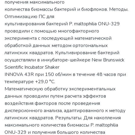
получения максимального
количества биомассы бактерий и биофлоков. Методы.
Оптимизацию ПС для
культивирования бактерий P. maltophilia ОNU-329
проводили с помощью многофакторного
эксперимента с последующей математической
обработкой данных методом ортогональных
латинских квадратов. Культивирование бактерий
осуществляли в инкубаторе-шейкере New Brunswick
Scientific Incubator Shaker
INNOVA 43R при 150 об/мин в течение 48 часов при
температуре +29,0 °С.
Математическую обработку экспериментальных
данных проводили путем расчета эффектов
воздействия факторов после проведения
дисперсионного анализа, адаптированного к методу
латинских квадратов. Результаты. Для накопления
максимального количества биомассы P. maltophilia
ОNU-329 и получения большого количества