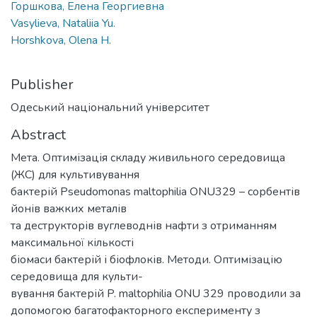
Горшкова, Елена Георгиевна
Vasylieva, Nataliia Yu.
Horshkova, Olena H.
Publisher
Одеський національний університет
Abstract
Мета. Оптимізація складу живильного середовища
(ЖС) для культивування
бактерій Pseudomonas maltophilia ОNU329 – сорбентів
йонів важких металів
та деструкторів вуглеводнів нафти з отриманням
максимальної кількості
біомаси бактерій і біофлоків. Методи. Оптимізацію
середовища для культи-
вування бактерій P. maltophilia ОNU 329 проводили за
допомогою багатофакторного експерименту з