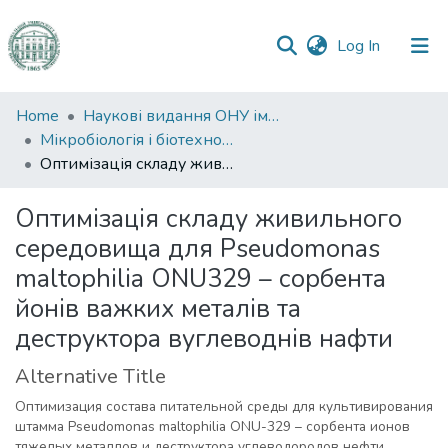
(current)
Log In
Communities
Home
Наукові видання ОНУ імені І. І. Мечникова
&
Мікробіологія і біотехнологія
Collections
Оптимізація складу живильного середовища для Pseudomonas maltophilia ОNU329 – сорбента йонів важких металів та деструктора вуглеводнів нафти
All of DSpace
Оптимізація складу живильного
середовища для Pseudomonas
Statistics
maltophilia ОNU329 – сорбента
йонів важких металів та
деструктора вуглеводнів нафти
Alternative Title
Оптимизация состава питательной среды для культивирования
штамма Pseudomonas maltophilia ОNU-329 – сорбента ионов
тяжелых металлов и деструктора углеводородов нефти