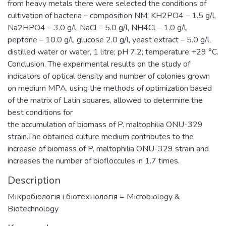
from heavy metals there were selected the conditions of
cultivation of bacteria – composition NM: KH2PO4 – 1.5 g/l,
Na2HPO4 – 3.0 g/l, NaCl – 5.0 g/l, NH4Cl – 1.0 g/l,
peptone – 10.0 g/l, glucose 2.0 g/l, yeast extract – 5.0 g/l,
distilled water or water, 1 litre; pH 7.2; temperature +29 °С.
Conclusion. The experimental results on the study of
indicators of optical density and number of colonies grown
on medium MPA, using the methods of optimization based
of the matrix of Latin squares, allowed to determine the
best conditions for
the accumulation of biomass of P. maltophilia ONU-329
strain.The obtained culture medium contributes to the
increase of biomass of P. maltophilia ONU-329 strain and
increases the number of biofloccules in 1.7 times.
Description
Мікробіологія і біотехнологія = Mіcrobіology &
Bіotechnology