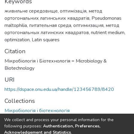
Keywords
живильне середовище
,
оптимізація
,
метод
ортогональних латинських квадратів
,
Pseudomonas
maltophilia
,
питательная среда
,
оптимизация
,
метод
ортогональных латинских квадратов
,
nutrient medium
,
optimization
,
Latin squares
Citation
Мікробіологія і Біотехнологія = Microbiology &
Biotechnology
URI
https://dspace.onu.edu.ua/handle/123456789/8420
Collections
Мікробіологія і біотехнологія
We collect and process your personal information for the
Full item page
following purposes:
Authentication, Preferences,
Acknowledgement and Statistics
.