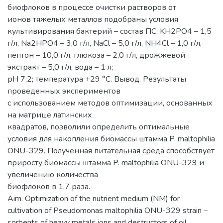
биофлоков в процессе очистки растворов от
ионов тяжелых металлов подобраны условия
культивирования бактерий – состав ПС: KH2PO4 – 1,5
г/л, Na2HPO4 – 3,0 г/л, NaCl – 5,0 г/л, NH4Cl – 1,0 г/л,
пептон – 10,0 г/л, глюкоза – 2,0 г/л, дрожжевой
экстракт – 5,0 г/л, вода – 1 л;
рН 7,2; температура +29 °С. Вывод. Результаты
проведенных экспериментов
с использованием методов оптимизации, основанных
на матрице латинских
квадратов, позволили определить оптимальные
условия для накопления биомассы штамма P. maltophilia
ОNU-329. Полученная питательная среда способствует
приросту биомассы штамма P. maltophilia ОNU-329 и
увеличению количества
биофлоков в 1,7 раза.
Aim. Optimization of the nutrient medium (NM) for
cultivation of Pseudomonas maltophilia ONU-329 strain –
sorbents of heavy metals ions and destructors of oil