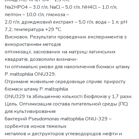
Na2HPO4 – 3,0 г/л, NaCl – 5,0 г/л, NH4Cl – 1,0 г/л,
пептон – 10,0 г/л, глюкоза –
2,0 г/л, дріжджовий екстракт – 5,0 г/л, вода – 1 л; рН
7,2; температура +29 °С.
Висновок. Результати проведених експериментів з
використанням методів
оптимізації, заснованих на матриці латинських
квадратів, дозволили визначи-
ти оптимальні умови для накопичення біомаси штаму
P. maltophilia ОNU329.
Отримане живильне середовище сприяє приросту
біомаси штаму P. maltophilia
ОNU329 та збільшенню кількості біофлоків у 1,7 рази.
Цель. Оптимизация состава питательной среды (ПС)
для культивирования
бактерий Pseudomonas maltophilia ОNU-329 –
сорбентов ионов тяжелых
металлов и деструкторов углеводородов нефти и