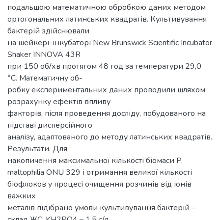
подальшою математичною обробкою даних методом
ортогональних латинських квадратів. Культивування
бактерій здійснювали
на шейкері-інкубаторі New Brunswick Scientific Incubator
Shaker INNOVA 43R
при 150 об/хв протягом 48 год за температури 29,0
°С. Математичну об-
робку експериментальних даних проводили шляхом
розрахунку ефектів впливу
факторів, після проведення досліду, побудованого на
підставі дисперсійного
аналізу, адаптованого до методу латинських квадратів.
Результати. Для
накопичення максимальної кількості біомаси P.
maltophilia ОNU 329 і отримання великої кількості
біофлоков у процесі очищення розчинів від іонів
важких
металів підібрано умови культивування бактерій –
склад ЖС: KH2PO4 – 1,5 г/л,