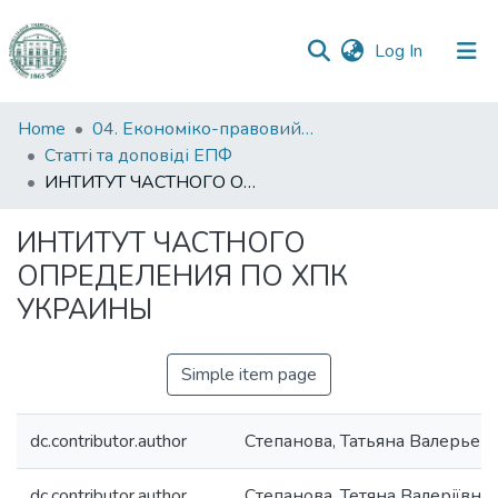
(current)
Log In
Communities
Home
04. Економіко-правовий факультет
&
Статті та доповіді ЕПФ
Collections
ИНТИТУТ ЧАСТНОГО ОПРЕДЕЛЕНИЯ ПО ХПК УКРАИНЫ
All of DSpace
ИНТИТУТ ЧАСТНОГО
ОПРЕДЕЛЕНИЯ ПО ХПК
Statistics
УКРАИНЫ
Simple item page
dc.contributor.author
Степанова, Татьяна Валерьев
dc.contributor.author
Степанова, Тетяна Валеріївна