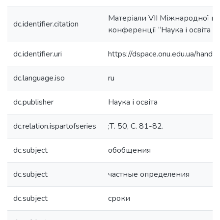
Матеріали VII Міжнародної н
dc.identifier.citation
конференції “Наука і освіта ‘2
dc.identifier.uri
https://dspace.onu.edu.ua/han
dc.language.iso
ru
dc.publisher
Наука і освіта
dc.relation.ispartofseries
;Т. 50, С. 81-82.
dc.subject
обобщения
dc.subject
частные определения
dc.subject
сроки