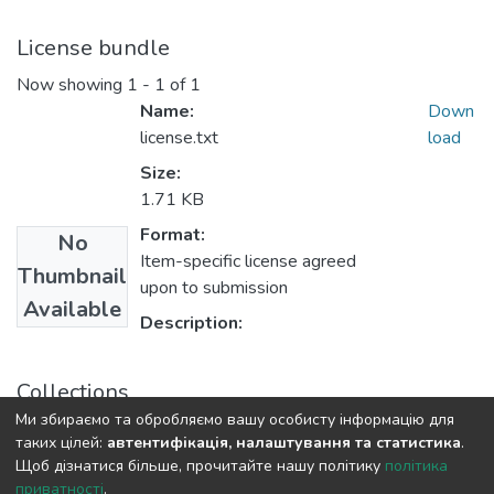
License bundle
Now showing
1 - 1 of 1
Name:
Down
license.txt
load
Size:
1.71 KB
Format:
No
Item-specific license agreed
Thumbnail
upon to submission
Available
Description:
Collections
Ми збираємо та обробляємо вашу особисту інформацію для
Статті та доповіді ЕПФ
таких цілей:
автентифікація, налаштування та статистика
.
Щоб дізнатися більше, прочитайте нашу політику
політика
приватності
.