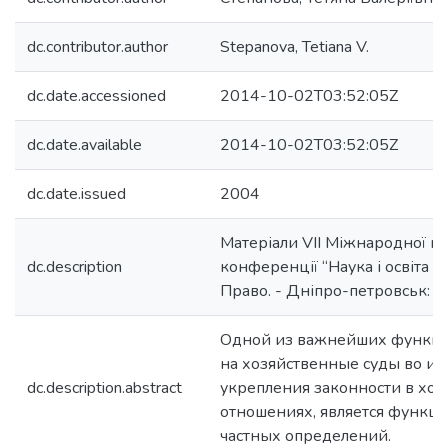
dc.contributor.author
Stepanova, Tetiana V.
dc.date.accessioned
2014-10-02T03:52:05Z
dc.date.available
2014-10-02T03:52:05Z
dc.date.issued
2004
Матеріали VII Міжнародної н
dc.description
конференції “Наука і освіта ‘2
Право. - Дніпро-петровськ: На
Одной из важнейших функци
на хозяйственные суды во ис
dc.description.abstract
укрепления законности в хо
отношениях, является функц
частных определений.