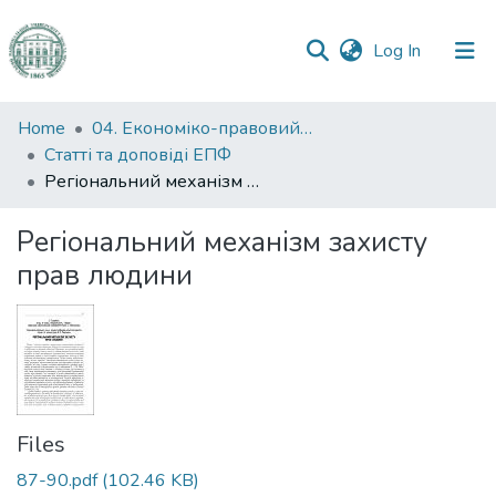
(current)
Log In
Communities
Home
04. Економіко-правовий факультет
&
Статті та доповіді ЕПФ
Collections
Регіональний механізм захисту прав людини
All of DSpace
Регіональний механізм захисту
прав людини
Statistics
Files
87-90.pdf
(102.46 KB)