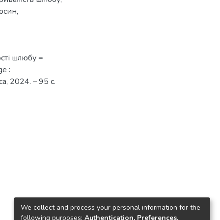
осин
,
ості шлюбу =
ge :
а, 2024. – 95 с.
We collect and process your personal information for the
following purposes:
Authentication, Preferences,