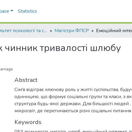
Space
Statistics
Факультет психології та соціальної роботи
Магістри ФПСР
к чинник тривалості шлюбу
marriage
Abstract
Сім'я відіграє ключову роль у житті суспільства, буд
одиницею, що формує соціальні групи та класи, з як
структура будь-якої держави. Для більшості людей ,
мікросвіт, де перетинаються різні соціальні питання
Keywords
053 психологія
,
магістр
,
шлюб
,
емоційний інтелект
,
т