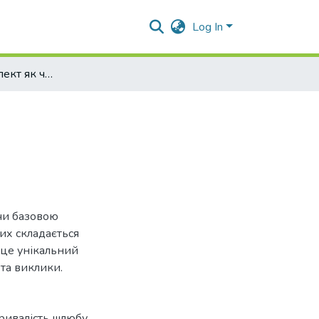
Log In
Емоційний інтелект як чинник тривалості шлюбу
учи базовою
их складається
 це унікальний
 та виклики.
ривалість шлюбу
,