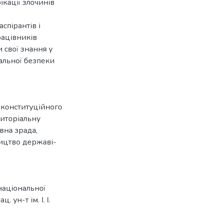
ікації злочинів
спірантів і
рацівників
 свої знання у
альної безпеки
 конституційного
риторіальну
вна зрада
,
ицтво державі-
національної
. ун-т ім. І. І.