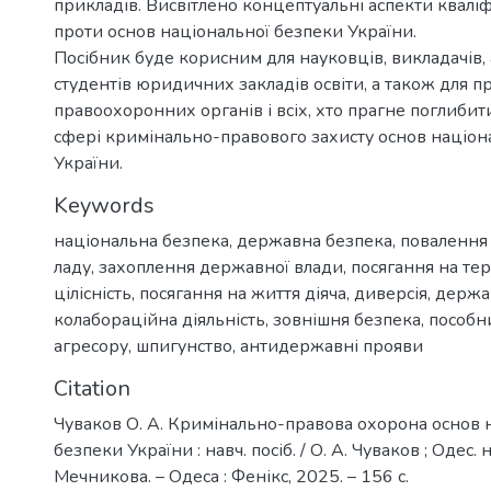
прикладів. Висвітлено концептуальні аспекти кваліф
проти основ національної безпеки України.
Посібник буде корисним для науковців, викладачів, а
студентів юридичних закладів освіти, а також для п
правоохоронних органів і всіх, хто прагне поглибити
сфері кримінально-правового захисту основ націон
України.
Keywords
національна безпека
,
державна безпека
,
повалення
ладу
,
захоплення державної влади
,
посягання на те
цілісність
,
посягання на життя діяча
,
диверсія
,
держа
колабораційна діяльність
,
зовнішня безпека
,
пособн
агресору
,
шпигунство
,
антидержавні прояви
Citation
Чуваков О. А. Кримінально-правова охорона основ 
безпеки України : навч. посіб. / О. А. Чуваков ; Одес. нац
Мечникова. – Одеса : Фенікс, 2025. – 156 с.