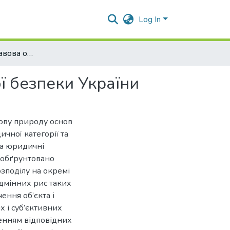
Log In
Кримінально-правова охорона основ національної безпеки України
ї безпеки України
ову природу основ
чної категорії та
та юридичні
, обґрунтовано
озподілу на окремі
ідмінних рис таких
ення об’єкта і
х і суб’єктивних
денням відповідних