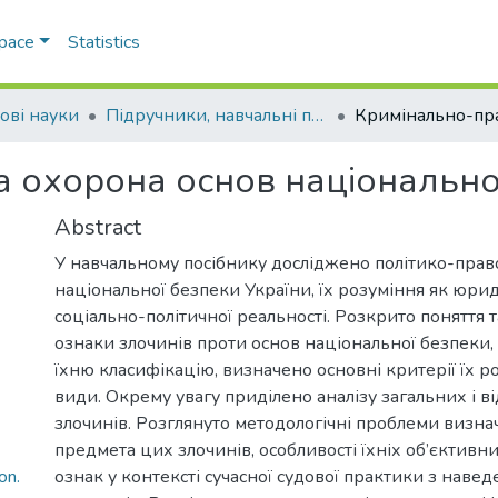
Space
Statistics
ові науки
Підручники, навчальні посібники та інші науково- та навчально-методичні праці ЕПФ (Правові науки)
 охорона основ національно
Abstract
У навчальному посібнику досліджено політико-прав
національної безпеки України, їх розуміння як юриди
соціально-політичної реальності. Розкрито поняття 
ознаки злочинів проти основ національної безпеки
їхню класифікацію, визначено основні критерії їх р
види. Окрему увагу приділено аналізу загальних і в
злочинів. Розглянуто методологічні проблеми визнач
предмета цих злочинів, особливості їхніх об’єктивни
ознак у контексті сучасної судової практики з наве
on.