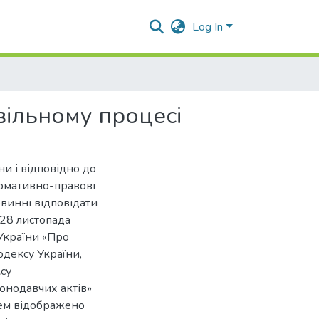
Log In
вільному процесі
и і відповідно до
ормативно-правові
овинні відповідати
 28 листопада
України «Про
одексу України,
су
конодавчих актів»
цем відображено