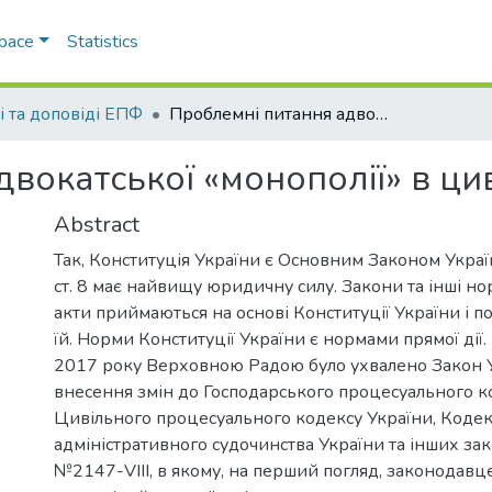
Space
Statistics
і та доповіді ЕПФ
Проблемні питання адвокатської «монополії» в цивільному процесі
вокатської «монополії» в ци
Abstract
Так, Конституція України є Основним Законом Україн
ст. 8 має найвищу юридичну силу. Закони та інші н
акти приймаються на основі Конституції України і п
їй. Норми Конституції України є нормами прямої дії.
2017 року Верховною Радою було ухвалено Закон 
внесення змін до Господарського процесуального к
Цивільного процесуального кодексу України, Кодек
адміністративного судочинства України та інших за
№2147-VІІІ, в якому, на перший погляд, законодав