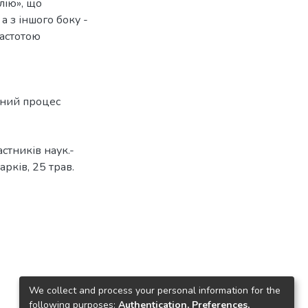
лію», що
а з іншого боку -
частотою
ьний процес
стників наук.-
Харків, 25 трав.
We collect and process your personal information for the
following purposes:
Authentication, Preferences,