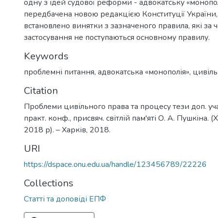
одну з ідей судової реформи - адвокатську «монопо
передбачена новою редакцією Конституції України, 
встановлено винятки з зазначеного правила, які за 
застосування не поступаються основному правилу.
Keywords
проблемні питання
,
адвокатська «монополія»
,
цивіл
Citation
Проблеми цивільного права та процесу тези доп. уча
практ. конф., присвяч. світлій пам'яті О. А. Пушкіна. (
2018 р). – Харків, 2018.
URI
https://dspace.onu.edu.ua/handle/123456789/22226
Collections
Статті та доповіді ЕПФ