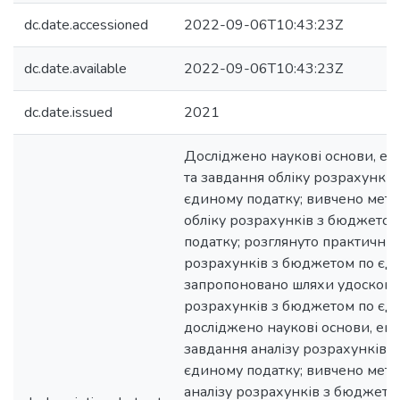
dc.date.accessioned
2022-09-06T10:43:23Z
dc.date.available
2022-09-06T10:43:23Z
dc.date.issued
2021
Досліджено наукові основи, ек
та завдання обліку розрахункі
єдиному податку; вивчено мето
обліку розрахунків з бюджето
податку; розглянуто практичні 
розрахунків з бюджетом по єди
запропоновано шляхи удоскона
розрахунків з бюджетом по єди
досліджено наукові основи, еко
завдання аналізу розрахунків 
єдиному податку; вивчено мето
аналізу розрахунків з бюджето