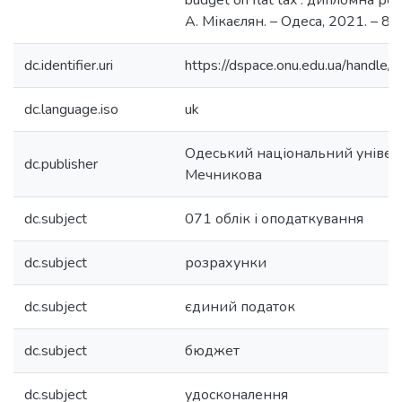
budget on flat tax : дипломна роб
А. Мікаєлян. – Одеса, 2021. – 80 
dc.identifier.uri
https://dspace.onu.edu.ua/hand
dc.language.iso
uk
Одеський національний університе
dc.publisher
Мечникова
dc.subject
071 облік і оподаткування
dc.subject
розрахунки
dc.subject
єдиний податок
dc.subject
бюджет
dc.subject
удосконалення