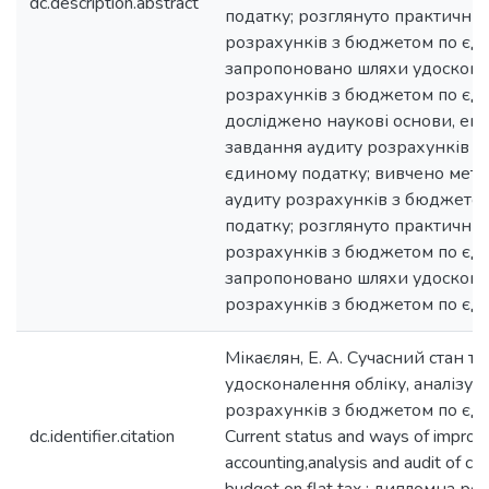
dc.description.abstract
податку; розглянуто практичні а
розрахунків з бюджетом по єди
запропоновано шляхи удоскона
розрахунків з бюджетом по єди
досліджено наукові основи, еко
завдання аудиту розрахунків 
єдиному податку; вивчено мето
аудиту розрахунків з бюджето
податку; розглянуто практичні 
розрахунків з бюджетом по єди
запропоновано шляхи удоскона
розрахунків з бюджетом по єди
Мікаєлян, Е. А. Сучасний стан та
удосконалення обліку, аналізу т
розрахунків з бюджетом по єд
dc.identifier.citation
Current status and ways of impro
accounting,analysis and audit of cal