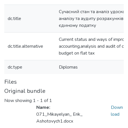
Сучасний стан та аналіз удоскон
dc.title
аналізу та аудиту розрахунків 
єдиному податку
Current status and ways of impro
dc.title.alternative
accounting,analysis and audit of cal
budget on flat tax
dc.type
Diplomas
Files
Original bundle
Now showing
1 - 1 of 1
Name:
Down
071_Mikayelyan_ Erik_
load
Ashotovych1.docx