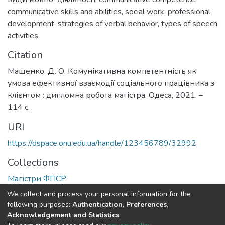
communicative skills and abilities
,
social work
,
professional
development
,
strategies of verbal behavior
,
types of speech
activities
Citation
Мащенко. Д. О. Комунікативна компетентність як
умова ефективної взаємодії соціального працівника з
клієнтом : дипломна робота магістра. Одеса, 2021. –
114 с.
URI
https://dspace.onu.edu.ua/handle/123456789/32992
Collections
Магістри ФПСР
We collect and process your personal information for the
Full item page
following purposes:
Authentication, Preferences,
Acknowledgement and Statistics
.