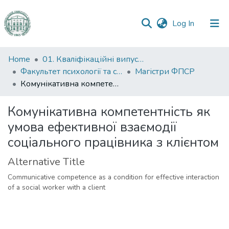
(current)
Log In
Communities
Home
01. Кваліфікаційні випускні роботи здобувачів вищої освіти
&
Факультет психології та соціальної роботи
Магістри ФПСР
Collections
Комунікативна компетентність як умова ефективної взаємодії соціального працівника з клієнтом
All of DSpace
Комунікативна компетентність як
умова ефективної взаємодії
Statistics
соціального працівника з клієнтом
Alternative Title
Communicative competence as a condition for effective interaction
of a social worker with a client