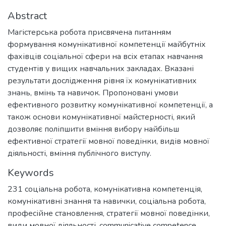
Abstract
Магістерська робота присвячена питанням
формування комунікативної компетенції майбутніх
фахівців соціальної сфери на всіх етапах навчання
студентів у вищих навчальних закладах. Вказані
результати дослідження рівня їх комунікативних
знань, вмінь та навичок. Пропоновані умови
ефективного розвитку комунікативної компетенції, а
також основи комунікативної майстерності, який
дозволяє поліпшити вміння вибору найбільш
ефективної стратегії мовної поведінки, видів мовної
діяльності, вміння публічного виступу.
Keywords
231 соціальна робота
,
комунікативна компетенція
,
комунікативні знання та навички
,
соціальна робота
,
професійне становлення
,
стратегії мовної поведінки
,
види мовної діяльності
,
communicative competence
,