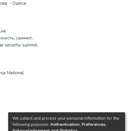
ва. - Одеса:
дне
нность
,
саммит
,
ar security
,
summit
,
sa National
We collect and process your personal information for the
following purposes:
Authentication, Preferences,
Acknowledgement and Statistics
.