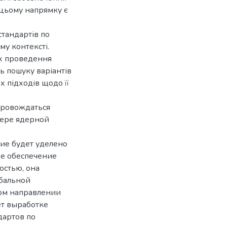
 цьому напрямку є
стандартів по
у контексті.
ах проведення
ь пошуку варіантів
 підходів щодо її
провождаться
фере ядерной
ие будет уделено
ее обеспечение
остью, она
обальной
том направлении
ет выработке
дартов по