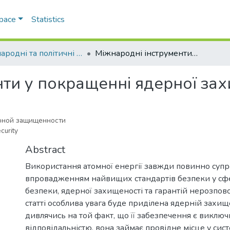
Space
Statistics
Міжнародні та політичні дослідження
Міжнародні інструменти у покращенні ядерної захищеності
нти у покращенні ядерної зах
рной защищенности
curity
Abstract
Використання атомної енергії завжди повинно суп
впровадженням найвищих стандартів безпеки у сфе
безпеки, ядерної захищеності та гарантій нерозпов
статті особлива увага буде приділена ядерній захищ
дивлячись на той факт, що її забезпечення є виклю
відповідальністю, вона займає провідне місце у сис