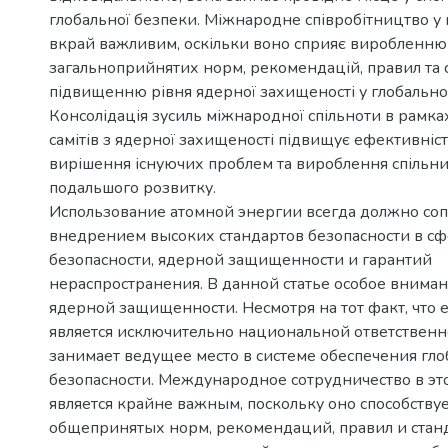
глобальної безпеки. Міжнародне співробітництво у
вкрай важливим, оскільки воно сприяє виробленню
загальноприйнятих норм, рекомендацій, правил та 
підвищенню рівня ядерної захищеності у глобальном
Консолідація зусиль міжнародної спільноти в рамк
самітів з ядерної захищеності підвищує ефективніст
вирішення існуючих проблем та вироблення спільних
подальшого розвитку.
Использование атомной энергии всегда должно со
внедрением высоких стандартов безопасности в с
безопасности, ядерной защищенности и гарантий
нераспространения. В данной статье особое вниман
ядерной защищенности. Несмотря на тот факт, что 
является исключительно национальной ответственн
занимает ведущее место в системе обеспечения гл
безопасности. Международное сотрудничество в э
является крайне важным, поскольку оно способству
общепринятых норм, рекомендаций, правил и стан