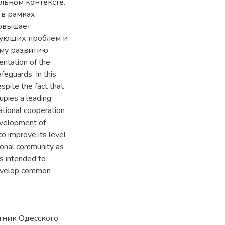
ьном контексте.
 в рамках
овышает
вующих проблем и
му развитию.
ntation of the
feguards. In this
espite the fact that
cupies a leading
national cooperation
development of
to improve its level
tional community as
s intended to
 develop common
стник Одесского