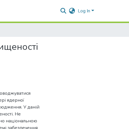
Log In
ищеності
роводжуватися
рі ядерної
сюдження. У даній
еності. Не
чно національною
темі забезпечення