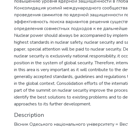
повышению уровня ядерной защищенности в глобал
Консолидация усилий международного сообщества
проведения саммитов по ядерной защищенности п
эффективность поиска вариантов решения сущест
определения совместных подходов к ее дальнейше
Nuclear power should always be accompanied by impleme
highest standards in nuclear safety, nuclear security and sa
paper, special attention will be paid to nuclear security. D
nuclear security is exclusively national responsibility, it oc
position in the system of global security. Therefore, inter
in this area is very important as it will contribute to the 
generally accepted standards, guidelines and regulations 
in the global context. Consolidation efforts of the interna
part of the summit on nuclear security improve the proces
identify the best solutions to existing problems and to
approaches to its further development.
Description
Вiсник Одеського нацiонального унiверситету = Ве