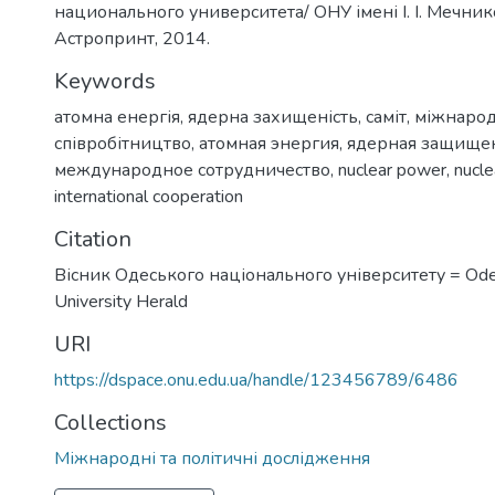
национального университета/ ОНУ імені І. І. Мечнико
Астропринт, 2014.
Keywords
атомна енергія
,
ядерна захищеність
,
саміт
,
міжнаро
співробітництво
,
атомная энергия
,
ядерная защище
международное сотрудничество
,
nuclear power
,
nucle
international cooperation
Citation
Вісник Одеського національного університету = Ode
University Herald
URI
https://dspace.onu.edu.ua/handle/123456789/6486
Collections
Міжнародні та політичні дослідження