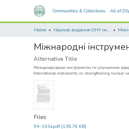
Communities & Collections
All of D
Home
Наукові видання ОНУ імені І. І. Мечникова
Міжнародні інструме
Alternative Title
Международные инструменты по улучшению яде
International instruments on strengthening nuclear se
Files
94-103a.pdf
(138.76 KB)