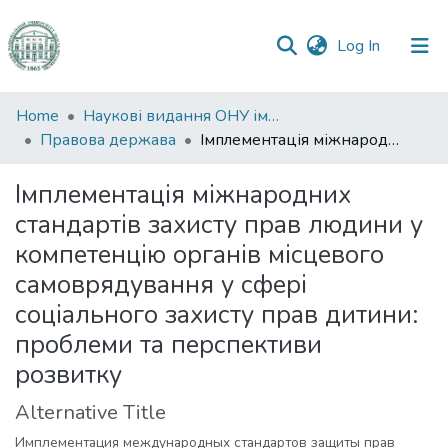
(current)
Log In
Communities
Home
Наукові видання ОНУ імені І. І. Мечникова
&
Правова держава
Імплементація міжнародних стандартів захисту прав людини у компетенцію органів місцевого самоврядування у сфері соціального захисту прав дитини: проблеми та перспективи розвитку
Collections
Імплементація міжнародних
All of DSpace
стандартів захисту прав людини у
компетенцію органів місцевого
Statistics
самоврядування у сфері
соціального захисту прав дитини:
проблеми та перспективи
розвитку
Alternative Title
Имплементация международных стандартов защиты прав