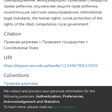
самоврядування
,
международно-правовые стандарты
,
права ребенка
,
социальная защита прав ребенка
,
компетенция
,
местное самоуправление
,
international
legal standards
,
the human rights
,
social protection of the
rights of the child
,
competence
,
local government
Citation
Правова держава = Правовое государство =
Сonstitutional State
URI
https://dspace.onu.edu.ua/handle/123456789/13555
Collections
Правова держава
We collect and process your personal information for the
Full item page
following purposes:
Authentication, Preferences,
Acknowledgement and Statistics
.
To learn more, please read our
privacy policy
.
DSpace software
copyright © 2009-2026
LYRASIS