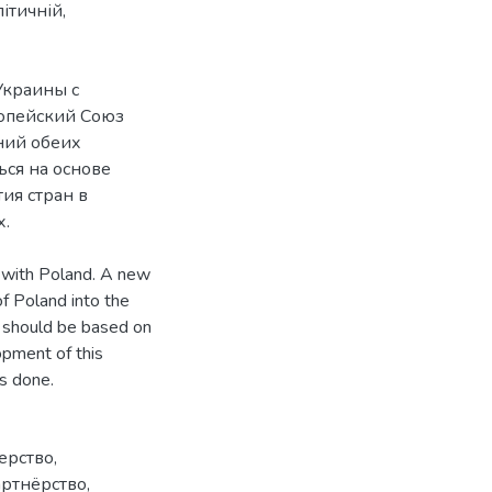
ітичній,
Украины с
ропейский Союз
ний обеих
ься на основе
ия стран в
ns with Poland. A new
of Poland into the
n should be based on
opment of this
is done.
нерство
,
артнёрство
,