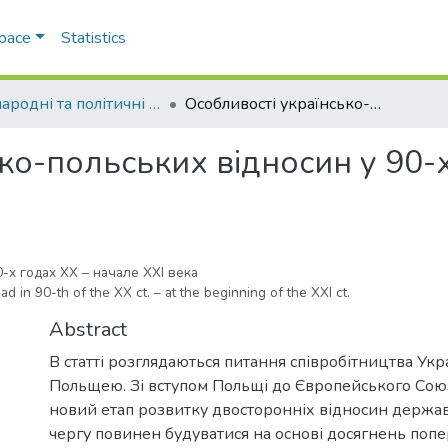
Space
Statistics
Міжнародні та політичні дослідження
Особливості українсько-польських відносин у 90-х роках XX – початку XXI ст.
ко-польських відносин у 90-
х годах XX – начале XXI века
d in 90-th of the XX ct. – at the beginning of the XXI ct.
Abstract
В статті розглядаються питання співробітництва Укр
Польщею. Зі вступом Польщі до Європейського Сою
новий етап розвитку двосторонніх відносин держав
чергу повинен будуватися на основі досягнень попе