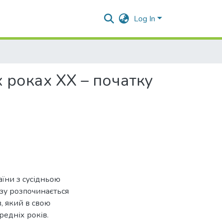
Log In
х роках XX – початку
аїни з сусідньою
зу розпочинається
, який в свою
редніх років.