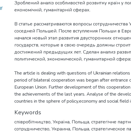
Зроблений аналіз особливостей розвитку країн у пол
f
В статье рассматриваются вопросы сотрудничества 
соседней Польшей. После вступления Польши в Ев
начался новый этап развития двусторонних отноше
государств, которые в свою очередь должны строит
достижений предыдущих лет. Сделан анализ развит
The article is dealing with questions of Ukrainian relatio
period of bilateral cooperation was began after entrance 
European Union. Further development of this cooperatio
the achievements of the last years. Analyse of the devel
countries in the sphere of policy,economy and social field 
Keywords
співробітництво
,
Україна
,
Польща
,
стратегічне парт
сотрудничество
,
Украина
,
Польша
,
стратегическое п