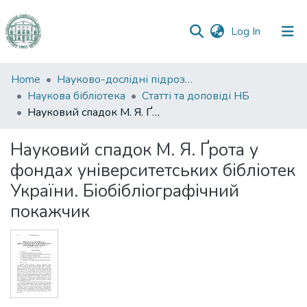
(current)
Log In
Communities
Home
Науково-дослідні підрозділи
&
Наукова бібліотека
Статті та доповіді НБ
Collections
Науковий спадок М. Я. Ґрота у фондах університетських бібліотек України. Біобібліографічний покажчик
All of DSpace
Науковий спадок М. Я. Ґрота у
фондах університетських бібліотек
Statistics
України. Біобібліографічний
покажчик