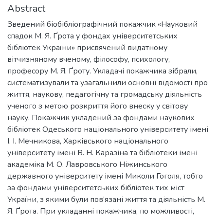
Abstract
Зведений біобібліографічний покажчик «Науковий
спадок М. Я. Ґрота у фондах університетських
бібліотек України» присвячений видатному
вітчизняному вченому, філософу, психологу,
професору М. Я. Ґроту. Укладачі покажчика зібрали,
систематизували та узагальнили основні відомості про
життя, наукову, педагогічну та громадську діяльність
ученого з метою розкриття його внеску у світову
науку. Покажчик укладений за фондами наукових
бібліотек Одеського національного університету імені
І. І. Мечникова, Харківського національного
університету імені В. Н. Каразіна та бібліотеки імені
академіка М. О. Лавровського Ніжинського
державного університету імені Миколи Гоголя, тобто
за фондами університетських бібліотек тих міст
України, з якими були пов’язані життя та діяльність М.
Я. Ґрота. При укладанні покажчика, по можливості,