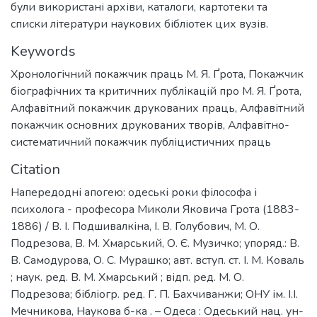
були використані архіви, каталоги, картотеки та
списки літератури наукових бібліотек цих вузів.
Keywords
Хронологічний покажчик праць М. Я. Ґрота
,
Покажчик
біографічних та критичних публікацій про М. Я. Ґрота
,
Алфавітний покажчик друкованих праць
,
Алфавітний
покажчик основних друкованих творів
,
Алфавітно-
систематичний покажчик публіцистичних праць
Citation
Напередодні апогею: одеські роки філософа і
психолога - професора Миколи Яковича Грота (1883-
1886) / В. І. Подшивалкіна, І. В. Голубович, М. О.
Подрезова, В. М. Хмарський, О. Є. Музичко; упоряд.: В.
В. Самодурова, О. С. Мурашко; авт. вступ. ст. І. М. Коваль
; наук. ред. В. М. Хмарський ; відп. ред. М. О.
Подрезова; бібліогр. ред. Г. П. Бахчиванжи; ОНУ ім. І.І.
Мечникова, Наукова б-ка . – Одеса : Одеський нац. ун-