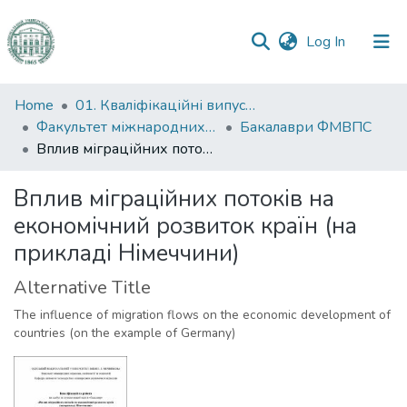
(current)
Log In
Communities
Home
01. Кваліфікаційні випускні роботи здобувачів вищої освіти
&
Факультет міжнародних відносин, політології та соціології
Бакалаври ФМВПС
Collections
Вплив міграційних потоків на економічний розвиток країн (на прикладі Німеччини)
All of DSpace
Вплив міграційних потоків на
економічний розвиток країн (на
Statistics
прикладі Німеччини)
Alternative Title
The influence of migration flows on the economic development of
countries (on the example of Germany)