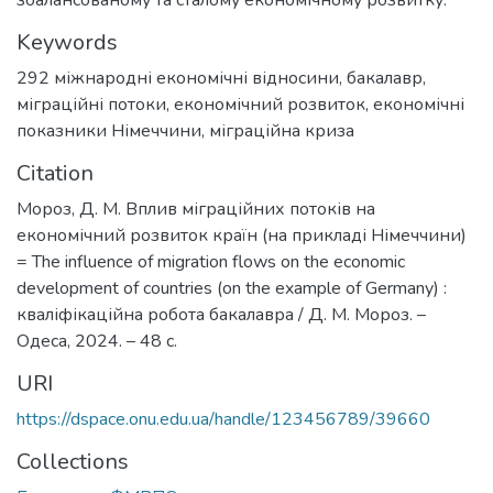
збалансованому та сталому економічному розвитку.
Keywords
292 міжнародні економічні відносини
,
бакалавр
,
міграційні потоки
,
економічний розвиток
,
економічні
показники Німеччини
,
міграційна криза
Citation
Мороз, Д. М. Вплив міграційних потоків на
економічний розвиток країн (на прикладі Німеччини)
= The influence of migration flows on the economic
development of countries (on the example of Germany) :
кваліфікаційна робота бакалавра / Д. М. Мороз. –
Одеса, 2024. – 48 с.
URI
https://dspace.onu.edu.ua/handle/123456789/39660
Collections