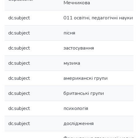
Мечникова
dc.subject
011 освітні, педагогічні науки
dc.subject
пісня
dc.subject
застосування
dc.subject
музика
dc.subject
американскі групи
dc.subject
британські групи
dc.subject
психологія
dc.subject
дослідження