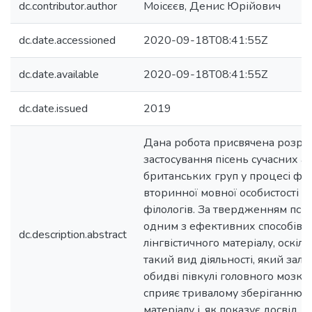
dc.contributor.author
Моісєєв, Денис Юрійович
dc.date.accessioned
2020-09-18T08:41:55Z
dc.date.available
2020-09-18T08:41:55Z
dc.date.issued
2019
Дана робота присвячена розро
застосування пісень сучасних 
британських груп у процесі ф
вторинної мовної особистості с
філологів. За твердженням псих
одним з ефективних способів з
dc.description.abstract
лінгвістичного матеріалу, оскіл
такий вид діяльності, який залу
обидві півкулі головного мозку
сприяє тривалому зберіганню 
матеріалу і, як показує досвід,