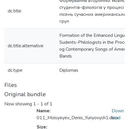
Формування вторинної мовної о
студентів-філологів у процесі з
dc.title
пісень сучасних американських
груп
Formation of the Enhanced Linguisti
Sudents-Philologists in the Proc
dc.title.alternative
og Contemporary Songs of America
Bands
dc.type
Diplomas
Files
Original bundle
Now showing
1 - 1 of 1
Name:
Down
011_Moisyeyev_Denis_Yuriyovych1.docx
load
Size: