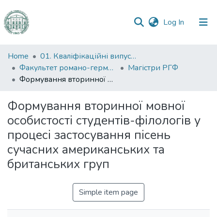
(current)
Log In
Communities
Home
01. Кваліфікаційні випускні роботи здобувачів вищої освіти
&
Факультет романо-германської філології
Магістри РГФ
Collections
Формування вторинної мовної особистості студентів-філологів у процесі застосування пісень сучасних американських та британських груп
All of DSpace
Формування вторинної мовної
особистості студентів-філологів у
Statistics
процесі застосування пісень
сучасних американських та
британських груп
Simple item page