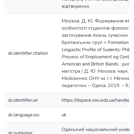
відтворенні.
Моісєєв, Д. Ю. Формування вто
особистості студентів-філологів
застосування пісень сучасних 
британських груп = Formation of
Linguistic Profile of Sudents-Philol
dc.identifier.citation
Process of Employment og Contem
American and British Bands : дип
магістра / Д. Ю. Моісєєв; наук. ке
Мойсеєнко; ОНУ ім. І. І. Мечник
педагогіки. – Одеса, 2019. – 92 с
dc.identifier.uri
https://dspace.onu.edu.ua/hand
dc.language.iso
uk
Одеський національний університ
dc.publisher