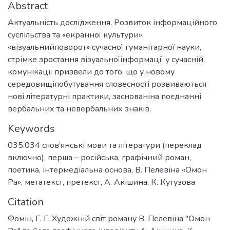
Abstract
Актуальність дослідження. Розвиток інформаційного
суспільства та «екранної культури»,
«візуальнийповорот» сучасної гуманітарної науки,
стрімке зростання візуальноїінформації у сучасній
комунікації призвели до того, що у новому
середовищіпобутування словесності розвиваються
нові літературні практики, заснованіна поєднанні
вербальних та невербальних знаків.
Keywords
035.034 слов’янські мови та літератури (переклад
включно), перша – російська
,
графічний роман
,
поетика
,
інтермедіальна основа
,
В. Пелевіна «Омон
Ра»
,
метатекст
,
претекст
,
А. Акішина
,
К. Кутузова
Citation
Фомін, Г. Г. Художній світ роману В. Пелевіна "Омон