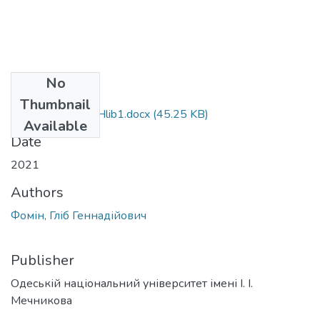
No
Files
Thumbnail
035.034_Fomin_Hlib1.docx
(45.25 KB)
Available
Date
2021
Authors
Фомін, Гліб Геннадійович
Publisher
Одеській національний університет імені І. І.
Мечникова