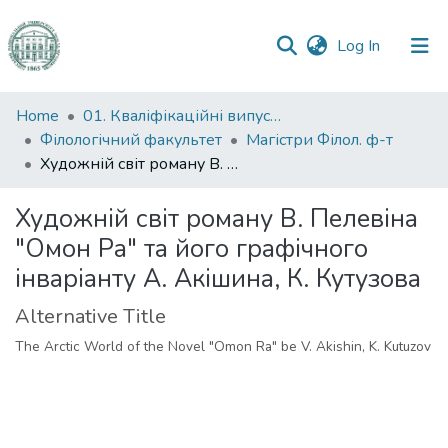
(current)
Log In
Communities
Home
01. Кваліфікаційні випускні роботи здобувачів вищої освіти
&
Філологічний факультет
Магістри Філол. ф-т
Collections
Художній світ роману В. Пелевіна "Омон Ра" та його графічного інваріанту А. Акішина, К. Кутузова
All of DSpace
Художній світ роману В. Пелевіна
"Омон Ра" та його графічного
Statistics
інваріанту А. Акішина, К. Кутузова
Alternative Title
The Arctic World of the Novel "Omon Ra" be V. Akishin, K. Kutuzov