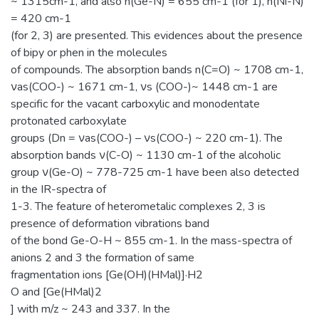
~ 1315сm-1, and also n(Ge-N) = 655 сm-1 (for 1), n(Ni-N)
= 420 сm-1
(for 2, 3) are presented. This evidences about the presence
of bipy or phen in the molecules
of compounds. The absorption bands n(C=O) ~ 1708 сm-1,
νas(СOО-) ~ 1671 сm-1, νs (СOО-)~ 1448 сm-1 are
specific for the vacant carboxylic and monodentate
protonated carboxylate
groups (Dn = νas(СOО-) – νs(СOО-) ~ 220 сm-1). The
absorption bands ν(C-O) ~ 1130 сm-1 of the alcoholic
group ν(Ge-O) ~ 778-725 сm-1 have been also detected
in the IR-spectra of
1-3. The feature of heterometalic complexes 2, 3 is
presence of deformation vibrations band
of the bond Ge-O-Н ~ 855 сm-1. In the mass-spectra of
anions 2 and 3 the formation of same
fragmentation ions [Ge(OH)(HMal)]·H2
O and [Ge(HMal)2
] with m/z ~ 243 and 337. In the