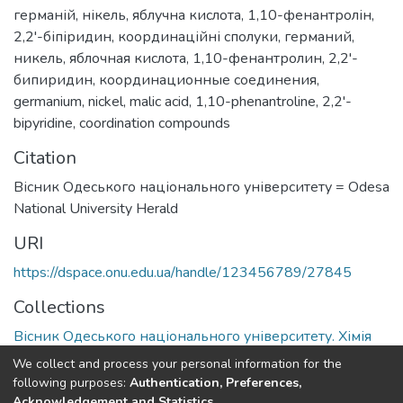
германій
,
нікель
,
яблучна кислота
,
1,10-фенантролін
,
2,2'-біпіридин
,
координаційні сполуки
,
германий
,
никель
,
яблочная кислота
,
1,10-фенантролин
,
2,2'-
бипиридин
,
координационные соединения
,
germanium
,
nickel
,
malic acid
,
1,10-phenantroline
,
2,2'-
bipyridine
,
coordination compounds
Citation
Вісник Одеського національного університету = Odesa
National University Herald
URI
https://dspace.onu.edu.ua/handle/123456789/27845
Collections
Вісник Одеського національного університету. Хімія
We collect and process your personal information for the
Full item page
following purposes:
Authentication, Preferences,
Acknowledgement and Statistics
.