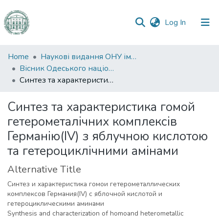
(current)
Log In
Communities
Home
Наукові видання ОНУ імені І. І. Мечникова
&
Вісник Одеського національного університету. Хімія
Collections
Синтез та характеристика гомой гетерометалічних комплексів Германію(IV) з яблучною кислотою та гетероциклічними амінами
All of DSpace
Синтез та характеристика гомой
гетерометалічних комплексів
Statistics
Германію(IV) з яблучною кислотою
та гетероциклічними амінами
Alternative Title
Синтез и характеристика гомои гетерометаллических
комплексов Германия(IV) с яблочной кислотой и
гетероциклическими аминами
Synthesis and characterization of homoand heterometallic