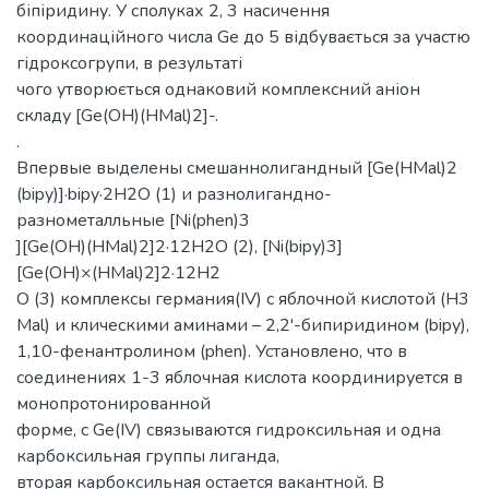
біпіридину. У сполуках 2, 3 насичення
координаційного числа Ge до 5 відбувається за участю
гідроксогрупи, в результаті
чого утворюється однаковий комплексний аніон
складу [Ge(OH)(HMal)2]-.
.
Впервые выделены смешаннолигандный [Ge(HMal)2
(bipy)]·bipy·2H2O (1) и разнолигандно-
разнометалльные [Ni(phen)3
][Ge(OH)(HMal)2]2·12H2O (2), [Ni(bipy)3]
[Ge(OH)×(HMal)2]2·12H2
O (3) комплексы германия(IV) с яблочной кислотой (H3
Mal) и клическими аминами – 2,2'-бипиридином (bipy),
1,10-фенантролином (phen). Установлено, что в
соединениях 1-3 яблочная кислота координируется в
монопротонированной
форме, с Ge(IV) связываются гидроксильная и одна
карбоксильная группы лиганда,
вторая карбоксильная остается вакантной. В