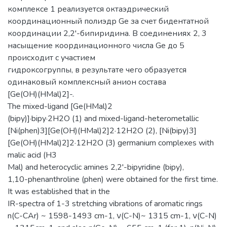
комплексе 1 реализуется октаэдрический
координационный полиэдр Ge за счет бидентатной
координации 2,2'-бипиридина. В соединениях 2, 3
насыщение координационного числа Ge до 5
происходит с участием
гидроксогруппы, в результате чего образуется
одинаковый комплексный анион состава
[Ge(OH)(HMal)2]-.
The mixed-ligand [Ge(HMal)2
(bipy)]·bipy·2H2O (1) and mixed-ligand-heterometallic
[Ni(phen)3][Ge(OH)(HMal)2]2·12H2O (2), [Ni(bipy)3]
[Ge(OH)(HMal)2]2·12H2O (3) germanium complexes with
malic acid (H3
Mal) and heterocyclic amines 2,2'-bipyridine (bipy),
1,10-phenanthroline (phen) were obtained for the first time.
It was established that in the
IR-spectra of 1-3 stretching vibrations of aromatic rings
n(C-CАr) ~ 1598-1493 cm-1, ν(C-N)~ 1315 cm-1, ν(C-N)