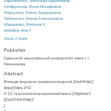
Афанасенко, Элеонора Вадимовна
Сейфуллина, Инна Иосифовна
Марцинко, Елена Эдуардовна
Чебаненко, Елена Анатольевна
Afanasenko, Eleonora V.
Seifullina, Inna Y.
Show 2 more
Publisher
Одеський національний університет імені І. І.
Мечникова
Abstract
Вперше виділено змішанолігандний [Ge(HMal)2
(bipy)]·bipy·2H2
O (1) та різноліганднорізнометальні [Ni(phen)3
][Ge(OH)(HMal)2
]