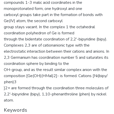
compounds 1-3 malic acid coordinates in the
monoprotonated form, one hydroxyl and one
carboxyl groups take part in the formation of bonds with
Ge(IV) atom, the second carboxyl
group stays vacant. In the complex 1 the octahedral
coordination polyhedron of Ge is formed
through the bidentate coordination of 2,2'-bipyridine (bipy).
Complexes 2,3 are of cationanionic type with the
electrostatic interaction between their cations and anions. In
2,3 Germanium has coordination number 5 and saturates its
coordination sphere by binding to the
OH-group, and as the result similar complex anion with the
composition [Ge(OH)(HMal)2]- is formed. Cations [Ni(bipy/
рhen)3
]2+ are formed through the coordination three molecules of
2,2'-bipyridine (bipy), 1,10-phenanthroline (phen) by nickel
atom.
Keywords