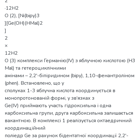
2
·12H2
O (2), [Ni(bipy)3
][Ge(OH)(HMal)2
]
2
×
12H2
O (3) комплекси Германію(IV) з яблучною кислотою (H3
Mal) та гетероциклічними
амінами – 2,2'-біпіридином (bipy), 1,10-фенантроліном
(phen). Встановлено, що у
сполуках 1-3 яблучна кислота координується в
монопротонованій формі, у зв’язках з
Ge(IV) приймають участь гідроксильна і одна
карбоксильна групи, друга карбоксильна залишається
вакантною. В комплексі 1 реалізується октаедричний
координаційний
поліедр Ge за рахунок бідентатної координації 2,2'-