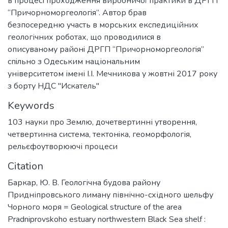
в процесі проходження виробничої практики в ДРГП
“Причорноморгеологiя”. Автор брав
безпосередню участь в морських експедиційних
геологічних роботах, що проводилися в
описуваному районi ДРГП “Причорноморгеологiя”
спiльно з Одеським національним
університетом імені І.І. Мечникова у жовтні 2017 року
з борту НДС "Искатель"
Keywords
103 науки про Землю
,
дочетвертинні утворення
,
четвертинна система
,
тектонiка
,
геоморфологія
,
рельєфоутворюючі процеси
Citation
Баркар, Ю. В. Геологічна будова району
Придніпровського лиману північно-східного шельфу
Чорного моря = Geological structure of the area
Pradniprovskoho estuary northwestern Black Sea shelf :