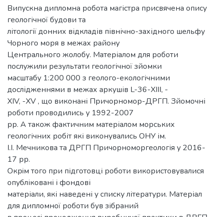
Випускна дипломна робота магістра присвячена опису
геологічної будови та
літології донних відкладів північно-західного шельфу
Чорного моря в межах району
Центрального жолобу. Матеріалом для роботи
послужили результати геологічної зйомки
масштабу 1:200 000 з геолого-екологічними
дослідженнями в межах аркушів L-36-XIII, -
XIV, -XV , що виконані Причорномор-ДРГП. Зйомочні
роботи проводились у 1992-2007
рр. А також фактичним матеріалом морських
геологічних робіт які виконувались ОНУ ім.
І.І. Мечникова та ДРГП Причорноморгеологія у 2016-
17 рр.
Окрiм того при підготовці роботи використовувалися
опубліковані і фондові
матеріали, які наведені у списку літератури. Матеріал
для дипломної роботи був зібраний