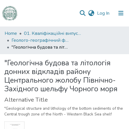
(current)
Log In
Communities
Home
01. Кваліфікаційні випускні роботи здобувачів вищої освіти
&
Геолого-географічний факультет
Collections
"Геологічна будова та літологія донних відкладів району Центрального жолобу Північно-Західного шельфу Чорного моря
All of DSpace
"Геологічна будова та літологія
донних відкладів району
Statistics
Центрального жолобу Північно-
Західного шельфу Чорного моря
Alternative Title
"Geological structure and lithology of the bottom sediments of the
Central trough zone of the North - Western Black Sea shelf