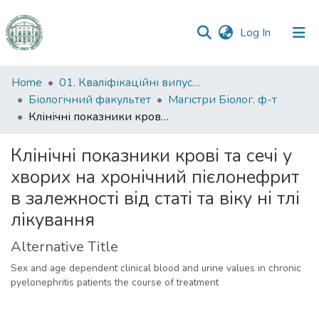
(current)
Log In
Communities
Home
01. Кваліфікаційні випускні роботи здобувачів вищої освіти
&
Біологічний факультет
Магістри Біолог. ф-т
Collections
Клінічні показники крові та сечі у хворих на хронічний пієлонефрит в залежності від статі та віку ні тлі лікування
All of DSpace
Клінічні показники крові та сечі у
хворих на хронічний пієлонефрит
Statistics
в залежності від статі та віку ні тлі
лікування
Alternative Title
Sex and age dependent clinical blood and urine values in chronic
pyelonephritis patients the course of treatment