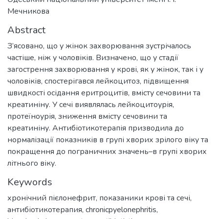
Мечникова
Abstract
З’ясовано, що у жінок захворювання зустрічалось
частіше, ніж у чоловіків. Визначено, що у стадії
загострення захворювання у крові, як у жінок, так і у
чоловіків, спостерігався лейкоцитоз, підвищення
швидкості осідання еритроцитів, вмісту сечовини та
креатиніну. У сечі виявлялась лейкоцитоурія,
протеїноурія, зниження вмісту сечовини та
креатиніну. Антибіотикотерапія призводила до
нормалізації показників в групі хворих зрілого віку та
покращення до пограничних значень–в групі хворих
літнього віку.
Keywords
хронічний пієлонефрит
,
показаники крові та сечі
,
антибіотикотерапия
,
chronicpyelonephritis
,