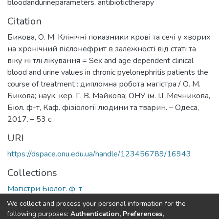
bloodandurineparameters
,
antibiotictherapy
Citation
Бикова, О. М. Клінічні показники крові та сечі у хворих
на хронічний пієлонефрит в залежності від статі та
віку ні тлі лікування = Sex and age dependent clinical
blood and urine values in chronic pyelonephritis patients the
course of treatment : дипломна робота магістра / О. М.
Бикова; наук. кер. Г. В. Майкова; ОНУ ім. І.І. Мечникова,
Біол. ф-т, Каф. фізіології людини та тварин. – Одеса,
2017. – 53 с.
URI
https://dspace.onu.edu.ua/handle/123456789/16943
Collections
Магістри Біолог. ф-т
We collect and process your personal information for the
Full item page
following purposes:
Authentication, Preferences,