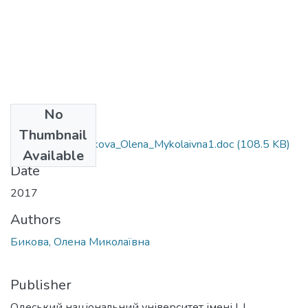
No
Files
Thumbnail
8.04010201_Bykova_Olena_Mykolaivna1.doc
(108.5 KB)
Available
Date
2017
Authors
Бикова, Олена Миколаївна
Publisher
Одеський національний університет імені І. І.