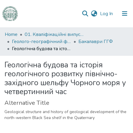
(current)
Log In
Communities
Home
01. Кваліфікаційні випускні роботи здобувачів вищої освіти
&
Геолого-географічний факультет
Бакалаври ГГФ
Collections
Геологічна будова та історія геологічного розвитку північно-західного шельфу Чорного моря у четвертинний час
All of DSpace
Геологічна будова та історія
геологічного розвитку північно-
Statistics
західного шельфу Чорного моря у
четвертинний час
Alternative Title
Geological structure and history of geological development of the
north-western Black Sea shelf in the Quaternary