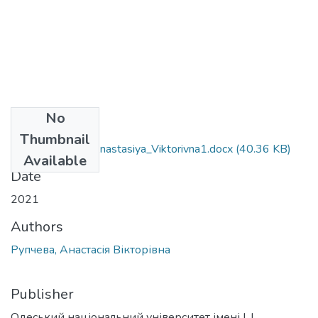
No
Files
Thumbnail
103_Rupcheva_Anastasiya_Viktorivna1.docx
(40.36 KB)
Available
Date
2021
Authors
Рупчева, Анастасія Вікторівна
Publisher
Одеський національний університет імені І. І.