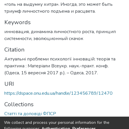
«голь на выдумку хитра». Иногда, это может быть
триумф личностного подъема и расцвета.
Keywords
инновация
,
динамика личностного роста
,
принцип
системности
,
эволюционный скачок
Citation
Актуальні проблеми психології інновацій: теорія та
практика : Матеріали Всеукр. наук.-практ. конф.
(Одеса, 15 вересня 2017 р.). – Одеса, 2017.
URI
https://dspace.onu.edu.ua/handle/123456789/12470
Collections
Статті та доповіді ФПСР
We collect and process your personal information for the
Full item page
following purposes:
Authentication, Preferences,