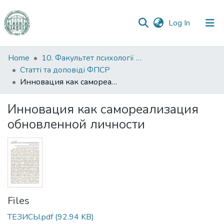
(current)
Log In
Communities
Home
10. Факультет психології та соціальної роботи
&
Статті та доповіді ФПСР
Collections
Инновация как самореализация обновленной личности
All of DSpace
Инновация как самореализация
обновленной личности
Statistics
Files
ТЕЗИСЫ.pdf
(92.94 KB)