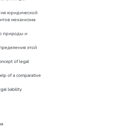
ятия юридической
ентов механизма
но природы и
пределения этой
oncept of legal
help of a comparative
al liability
на