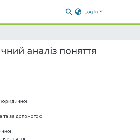
Log In
ічний аналіз поняття
я юридичної
ва та за допомогою
ичної
начення цієї