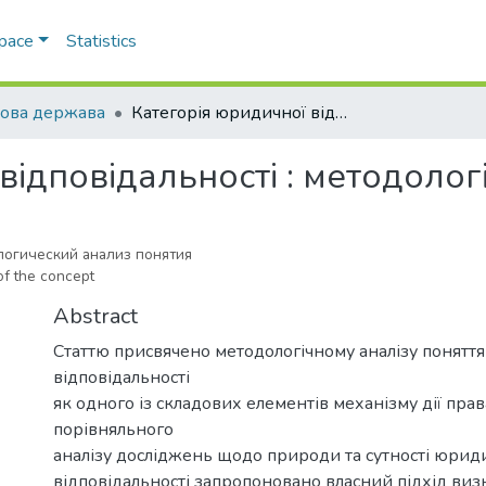
Space
Statistics
ова держава
Категорія юридичної відповідальності : методологічний аналіз поняття
відповідальності : методолог
логический анализ понятия
 of the concept
Abstract
Статтю присвячено методологічному аналізу понятт
відповідальності
як одного із складових елементів механізму дії пра
порівняльного
аналізу досліджень щодо природи та сутності юрид
відповідальності запропоновано власний підхід виз