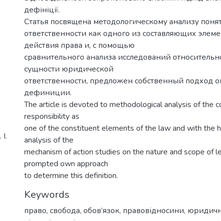
дефініції.
Статья посвящена методологическому анализу пон
ответственности как одного из составляющих элем
действия права и, с помощью
сравнительного анализа исследований относитель
сущности юридической
ответственности, предложен собственный подход о
дефиниции.
The article is devoted to methodological analysis of the c
responsibility as
one of the constituent elements of the law and with the 
І.
analysis of the
mechanism of action studies on the nature and scope of leg
prompted own approach
to determine this definition.
Keywords
право
,
свобода
,
обов’язок
,
правовідносини
,
юридич