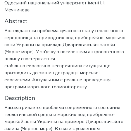
Одеський національний університет імені І. І.
Мечникова
Abstract
Розглядається проблема сучасного стану геологічного
середовища та природних вод прибережно-морської
зони України на прикладі Джарилгачської затоки
(Чорне море). У зв’язку з посиленням антропогенного
впливу спостерігається
стабільно екологічно несприятлива ситуація, що
призводить до зміни і деградації морської
екосистеми. Актуальним є реальне проведення
програми морського геомоніторингу.
Description
Рассматривается проблема современного состояния
геологической среды и морских вод прибрежно-
морской зоны Украины на примере Джарылгачского
залива (Черное море). В связи с усилением