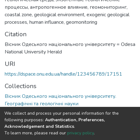
процессы
,
антропогенное влияние
,
геомониторинг
,
coastal zone
,
geological environment
,
exogenic geological
processes
,
human influance
,
geomonitoring
Citation
Вісник Одеського національного університету = Odesa
National University Herald
URI
https://dspace.onu.edu.ua/handle/123456789/17151
Collections
Вісник Одеського національного університету.
Географічні та геологічні науки
We collect and process your personal information for the
Full item page
following purposes:
Authentication, Preferences,
Acknowledgement and Statistics
.
To learn more, please read our
privacy policy
.
DSpace software
copyright © 2009-2026
LYRASIS