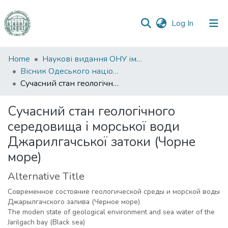
(current)
Log In
Communities
Home
Наукові видання ОНУ імені І. І. Мечникова
&
Вісник Одеського національного університету. Географічні та геологічні науки
Collections
Сучасний стан геологічного середовища і морської води Джарилгачської затоки (Чорне море)
All of DSpace
Сучасний стан геологічного
середовища і морської води
Statistics
Джарилгачської затоки (Чорне
море)
Alternative Title
Современное состояние геологической среды и морской воды
Джарылгачского залива (Черное море)
The moden state of geological environment and sea water of the
Jarilgach bay (Black sea)