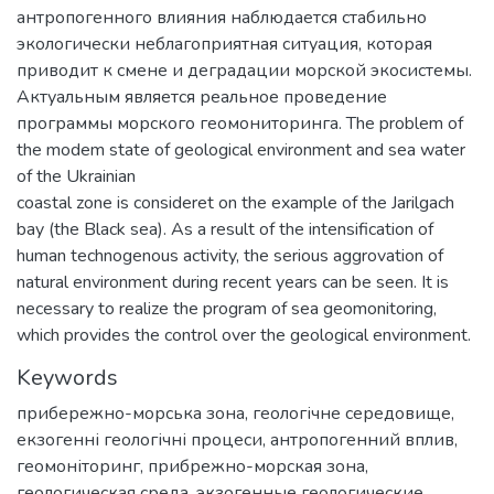
антропогенного влияния наблюдается стабильно
экологически неблагоприятная ситуация, которая
приводит к смене и деградации морской экосистемы.
Актуальным является реальное проведение
программы морского геомониторинга. The problem of
the modem state of geological environment and sea water
of the Ukrainian
coastal zone is consideret on the example of the Jarilgach
bay (the Black sea). As a result of the intensification of
human technogenous activity, the serious aggrovation of
natural environment during recent years can be seen. It is
necessary to realize the program of sea geomonitoring,
which provides the control over the geological environment.
Keywords
прибережно-морська зона
,
геологічне середовище
,
екзогенні геологічні процеси
,
антропогенний вплив
,
геомоніторинг
,
прибрежно-морская зона
,
геологическая среда
,
экзогенные геологические