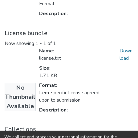
Format
Description:
License bundle
Now showing
1 - 1 of 1
Name:
Down
license.txt
load
Size:
1.71 KB
Format:
No
Item-specific license agreed
Thumbnail
upon to submission
Available
Description:
Collections
We collect and process your personal information for the