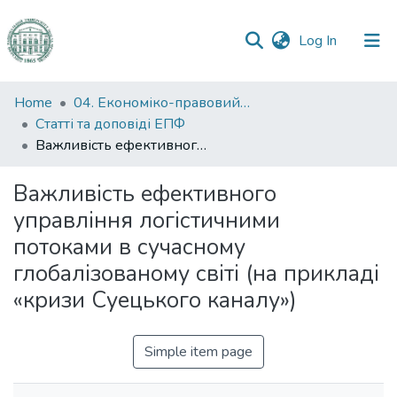
(current)
Log In
Communities
Home
04. Економіко-правовий факультет
&
Статті та доповіді ЕПФ
Collections
Важливість ефективного управління логістичними потоками в сучасному глобалізованому світі (на прикладі «кризи Суецького каналу»)
All of DSpace
Важливість ефективного
управління логістичними
Statistics
потоками в сучасному
глобалізованому світі (на прикладі
«кризи Суецького каналу»)
Simple item page