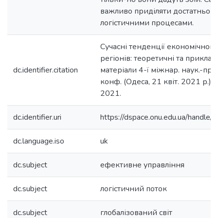
важливо приділяти достатньо у
логістичними процесами.
Сучасні тенденції економічног
регіонів: теоретичні та прикладн
dc.identifier.citation
матеріали 4-ї міжнар. наук.-пра
конф. (Одеса, 21 квіт. 2021 р.)
2021.
dc.identifier.uri
https://dspace.onu.edu.ua/hand
dc.language.iso
uk
dc.subject
ефективне управління
dc.subject
логістичний поток
dc.subject
глобалізований світ