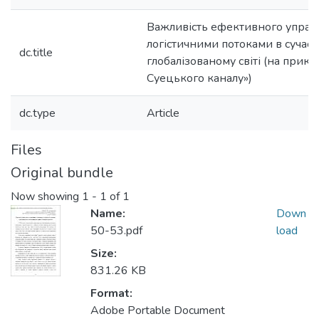
Важливість ефективного управ
логістичними потоками в сучас
dc.title
глобалізованому світі (на прикл
Суецького каналу»)
dc.type
Article
Files
Original bundle
Now showing
1 - 1 of 1
Name:
Down
50-53.pdf
load
Size:
831.26 KB
Format:
Adobe Portable Document