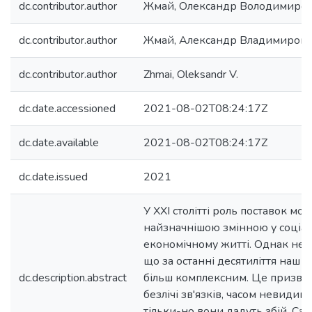
dc.contributor.author
Жмай, Олександр Володимиро
dc.contributor.author
Жмай, Александр Владимиров
dc.contributor.author
Zhmai, Oleksandr V.
dc.date.accessioned
2021-08-02T08:24:17Z
dc.date.available
2021-08-02T08:24:17Z
dc.date.issued
2021
У XXI столітті роль поставок мо
найзначнішою змінною у соціал
економічному житті. Однак не п
що за останні десятиліття наш св
dc.description.abstract
більш комплексним. Це призве
безлічі зв'язків, часом невидими
тільки-но вони дадуть збій. Са