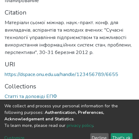
планирование
Citation
Матеріали сьомої міжнар. наук.-практ. конф. для
викладачів, аспірантів та молодих вчених: "Сучасні
технології управління підприємством та можливості
використання інформаційних систем: стан, проблеми,
перспективи", 30-31 березня 2012 р.
URI
https://dspace.onu.edu.ua/handle/123456789/6655
Collections
Статті та доповіді ЕПФ
We collect and process your personal information for the
Full item page
following purposes:
Authentication, Preferences,
Acknowledgement and Statistics
.
To learn more, please read our
privacy policy
.
DSpace software
copyright © 2009-2026
LYRASIS
Cookie
Privacy
End User
Send
Customize
Decline
That's ok