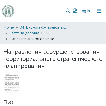
(current)
Log In
Communities
Home
04. Економіко-правовий факультет
&
Статті та доповіді ЕПФ
Collections
Направления совершенствования территориального стратегического планирования
All of DSpace
Направления совершенствования
территориального стратегического
Statistics
планирования
Files