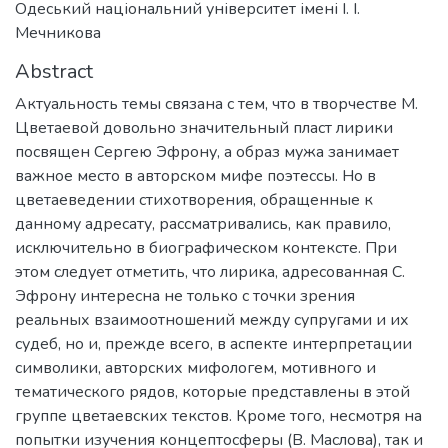
Одеський національний університет імені І. І.
Мечникова
Abstract
Актуальность темы связана с тем, что в творчестве М.
Цветаевой довольно значительный пласт лирики
посвящен Сергею Эфрону, а образ мужа занимает
важное место в авторском мифе поэтессы. Но в
цветаеведении стихотворения, обращенные к
данному адресату, рассматривались, как правило,
исключительно в биографическом контексте. При
этом следует отметить, что лирика, адресованная С.
Эфрону интересна не только с точки зрения
реальных взаимоотношений между супругами и их
судеб, но и, прежде всего, в аспекте интерпретации
символики, авторских мифологем, мотивного и
тематического рядов, которые представлены в этой
группе цветаевских текстов. Кроме того, несмотря на
попытки изучения концептосферы (В. Маслова), так и