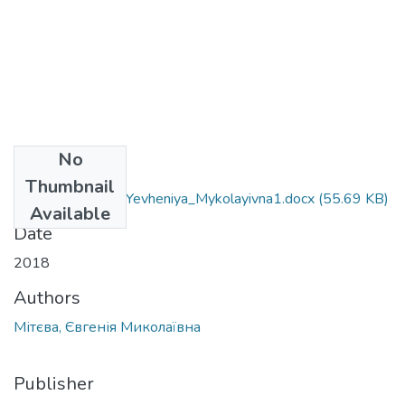
No
Files
Thumbnail
035.03_Mityeva_Yevheniya_Mykolayivna1.docx
(55.69 KB)
Available
Date
2018
Authors
Мітєва, Євгенія Миколаївна
Publisher