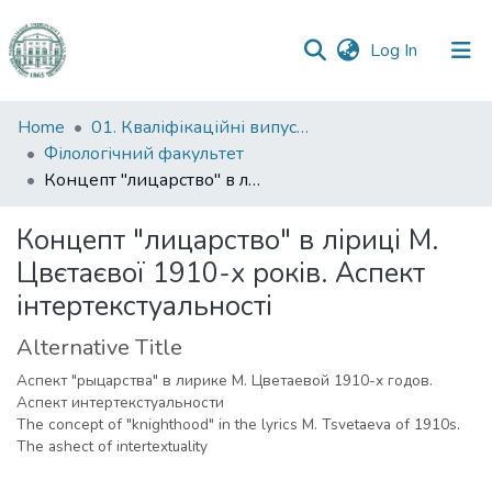
(current)
Log In
Communities
Home
01. Кваліфікаційні випускні роботи здобувачів вищої освіти
&
Філологічний факультет
Collections
Концепт "лицарство" в ліриці М. Цвєтаєвої 1910-х років. Аспект інтертекстуальності
All of DSpace
Концепт "лицарство" в ліриці М.
Цвєтаєвої 1910-х років. Аспект
Statistics
інтертекстуальності
Alternative Title
Аспект "рыцарства" в лирике М. Цветаевой 1910-х годов.
Аспект интертекстуальности
The concept of "knighthood" in the lyrics M. Tsvetaeva of 1910s.
The ashect of intertextuality