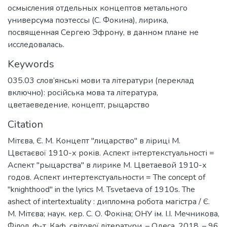
осмысления отдельных концептов метального
универсума поэтессы (С. Фокина), лирика,
посвященная Сергею Эфрону, в данном плане не
исследовалась.
Keywords
035.03 слов’янські мови та літератури (переклад
включно): російська мова та література
,
цветаеведение
,
концепт
,
рыцарство
Citation
Мітєва, Є. М. Концепт "лицарство" в ліриці М.
Цвєтаєвої 1910-х років. Аспект інтертекстуальності =
Аспект "рыцарства" в лирике М. Цветаевой 1910-х
годов. Аспект интертекстуальности = The concept of
"knighthood" in the lyrics M. Tsvetaeva of 1910s. The
ashect of intertextuality : дипломна робота магістра / Є.
М. Мітєва; наук. кер. С. О. Фокіна; ОНУ ім. І.І. Мечникова,
Філол. ф-т, Каф. світової літератури. – Одеса, 2018. – 96