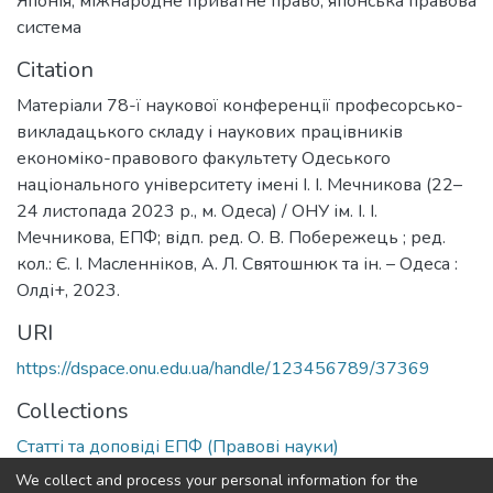
Японія
,
міжнародне приватне право
,
японська правова
система
Citation
Матеріали 78-ї наукової конференції професорсько-
викладацького складу і наукових працівників
економіко-правового факультету Одеського
національного університету імені І. І. Мечникова (22–
24 листопада 2023 р., м. Одеса) / ОНУ ім. І. І.
Мечникова, ЕПФ; відп. ред. О. В. Побережець ; ред.
кол.: Є. І. Масленніков, А. Л. Святошнюк та ін. – Одеса :
Олді+, 2023.
URI
https://dspace.onu.edu.ua/handle/123456789/37369
Collections
Статті та доповіді ЕПФ (Правові науки)
We collect and process your personal information for the