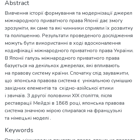
Abstract
Вивчення історії формування та модернізації джерел
міжнародного приватного права Японії дає змогу
зрозуміти, як саме та які чинники сприяли їх розвитку
та поліпшенню. Результати проведеного дослідження
можуть бути використанні в ході вдосконалення
кодифікації міжнародного приватного права України.
В Японії галузь міжнародного приватного права
базується на декількох джерелах, які впливають
на правову систему країни. Спочатку слід зауважити,
що японська правова система є унікальною сумішшю
західних елементів та східно-азійської етики
і звичаїв. З другої половини XIX століття, після
реставрації Мейдзі в 1868 році, японська правова
система значною мірою спиралася на французькі
та німецькі моделі .
Keywords