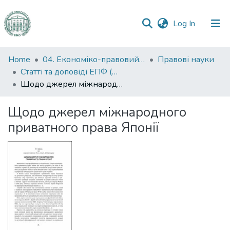
(current)
Log In
Communities
Home
04. Економіко-правовий факультет
Правові науки
&
Статті та доповіді ЕПФ (Правові науки)
Collections
Щодо джерел міжнародного приватного права Японії
All of DSpace
Щодо джерел міжнародного
приватного права Японії
Statistics