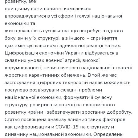
розвитку, але
при цьому вони повинні комплексно
впроваджуватися в усі сфери і галузі національної
економіки та
життєдіяльність суспільства, що потребує, з одного
боку, змін у їх структурі, а з іншого, – сприйняття
цих змін суспільством і адекватної реакції на них.
Цифровізація економіки України відбувається в
складних умовах воєнної агресії, високої
корумпованості, невизначеності національної стратегії,
жорстких карантинних обмежень. В той же час
застосування цифрових технологій надає можливість
поступово розв’язувати складні проблеми
національної економіки, формувати її сучасну
структуру, розкривати потенціал економічного
розвитку країни і забезпечувати зростання добробуту.
Статья посвящена анализу влияния таких факторов
как цифровизация и COVID-19 на структуру и
динамику национальной экономики. Определены