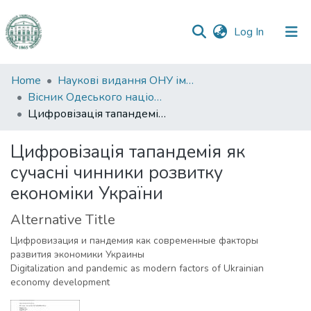
(current)
Log In
Communities
Home
Наукові видання ОНУ імені І. І. Мечникова
&
Вісник Одеського національного університету. Економіка
Collections
Цифровізація тапандемія як сучасні чинники розвитку економіки України
All of DSpace
Цифровізація тапандемія як
сучасні чинники розвитку
Statistics
економіки України
Alternative Title
Цифровизация и пандемия как современные факторы
развития экономики Украины
Digitalization and pandemic as modern factors of Ukrainian
economy development