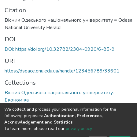
Citation
Вісник Одеського національного університету = Odesa
National University Herald
DOI
DOI: https://doi.org/10.32782/2304-0920/6-85-9
URI
https://dspace.onu.edu.ua/handle/123456789/33601
Collections
Вісник Одеського національного університету.
Економіка
We collect and process your personal information for the
Full item page
following purposes:
Authentication, Preferences,
Acknowledgement and Statistics
.
To learn more, please read our
privacy policy
.
DSpace software
copyright © 2009-2026
LYRASIS