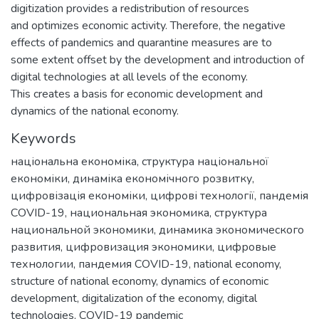
digitization provides a redistribution of resources
and optimizes economic activity. Therefore, the negative
effects of pandemics and quarantine measures are to
some extent offset by the development and introduction of
digital technologies at all levels of the economy.
This creates a basis for economic development and
dynamics of the national economy.
Keywords
національна економіка
,
структура національної
економіки
,
динаміка економічного розвитку
,
цифровізація економіки
,
цифрові технології
,
пандемія
COVID-19
,
национальная экономика
,
структура
национальной экономики
,
динамика экономического
развития
,
цифровизация экономики
,
цифровые
технологии
,
пандемия COVID-19
,
national economy
,
structure of national economy
,
dynamics of economic
development
,
digitalization of the economy
,
digital
technologies
,
COVID-19 pandemic