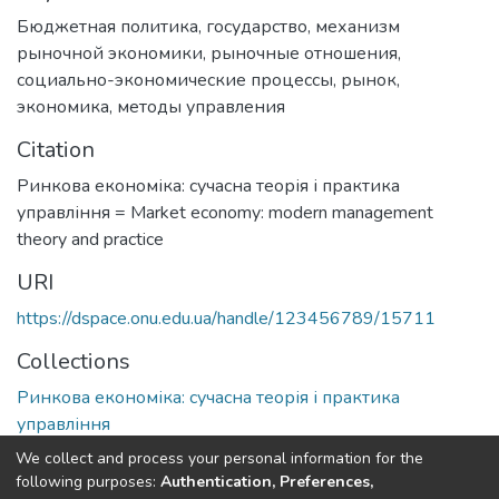
Бюджетная политика
,
государство
,
механизм
рыночной экономики
,
рыночные отношения
,
социально-экономические процессы
,
рынок
,
экономика
,
методы управления
Citation
Ринкова економіка: сучасна теорія і практика
управління = Market economy: modern management
theory and practice
URI
https://dspace.onu.edu.ua/handle/123456789/15711
Collections
Ринкова економіка: сучасна теорія і практика
управління
We collect and process your personal information for the
Full item page
following purposes:
Authentication, Preferences,