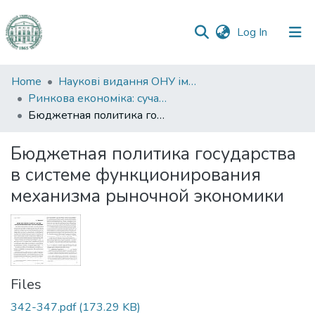
(current)
Log In
Communities
Home
Наукові видання ОНУ імені І. І. Мечникова
&
Ринкова економіка: сучасна теорія і практика управління
Collections
Бюджетная политика государства в системе функционирования механизма рыночной экономики
All of DSpace
Бюджетная политика государства
в системе функционирования
Statistics
механизма рыночной экономики
Files
342-347.pdf
(173.29 KB)