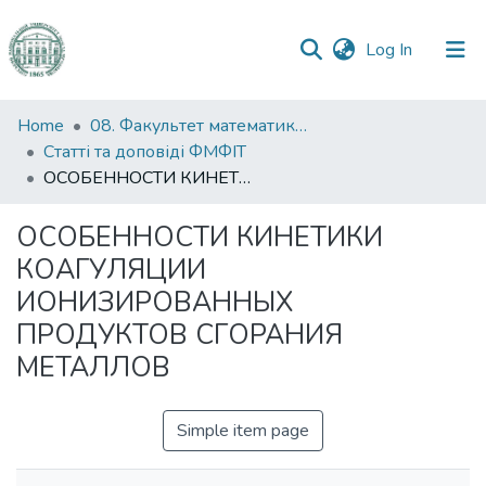
(current)
Log In
Communities
Home
08. Факультет математики, фізики та інформаційних технологій
&
Статті та доповіді ФМФІТ
Collections
ОСОБЕННОСТИ КИНЕТИКИ КОАГУЛЯЦИИ ИОНИЗИРОВАННЫХ ПРОДУКТОВ СГОРАНИЯ МЕТАЛЛОВ
All of DSpace
ОСОБЕННОСТИ КИНЕТИКИ
КОАГУЛЯЦИИ
Statistics
ИОНИЗИРОВАННЫХ
ПРОДУКТОВ СГОРАНИЯ
МЕТАЛЛОВ
Simple item page