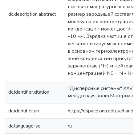
высокотемпературных пламен
dc.description.abstract
размер зародышей составляе
молекул и их концентрация в
конденсации может достигат
-10 м- . Зарядка частиц в отс
легкоионизируемых примесей
в основном термоэлектронно
зоне конденсации присутств
заряженные (N+) и нейтраль
концентрацией N0 = N - N+.
"Дисперсные системы" XXV
dc.identifier.citation
междн.науч.конф.Материалы
dc.identifier.uri
https://dspace.onu.edu.ua/han
dc.language.iso
ru