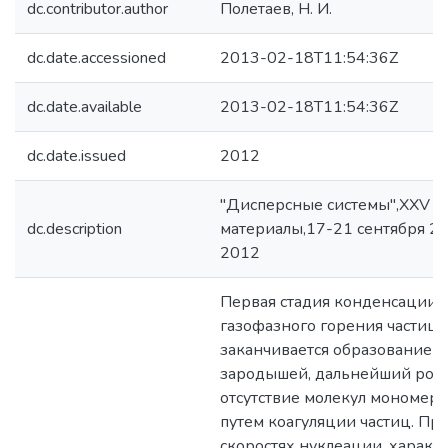
dc.contributor.author
Полетаев, Н. И.
dc.date.accessioned
2013-02-18T11:54:36Z
dc.date.available
2013-02-18T11:54:36Z
dc.date.issued
2012
"Дисперсные системы",XXV м
dc.description
материалы,17-21 сентября 201
2012
Первая стадия конденсации 
газофазного горения частиц 
заканчивается образованием
зародышей, дальнейший рост
отсутствие молекул мономер
путем коагуляции частиц. Пр
скоростях нуклеации, характ