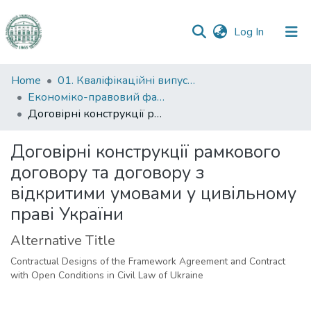
(current)
Log In
Communities
Home
01. Кваліфікаційні випускні роботи здобувачів вищої освіти
&
Економіко-правовий факультет
Collections
Договірні конструкції рамкового договору та договору з відкритими умовами у цивільному праві України
All of DSpace
Договірні конструкції рамкового
договору та договору з
Statistics
відкритими умовами у цивільному
праві України
Alternative Title
Contractual Designs of the Framework Agreement and Contract
with Open Conditions in Civil Law of Ukraine