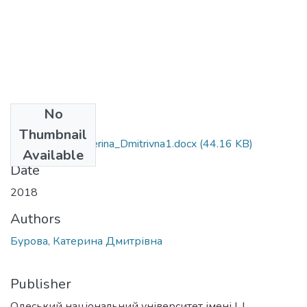
No
Files
Thumbnail
081_Burova_Katerina_Dmitrivna1.docx
(44.16 KB)
Available
Date
2018
Authors
Бурова, Катерина Дмитрівна
Publisher
Одеський національний університет імені І. І.