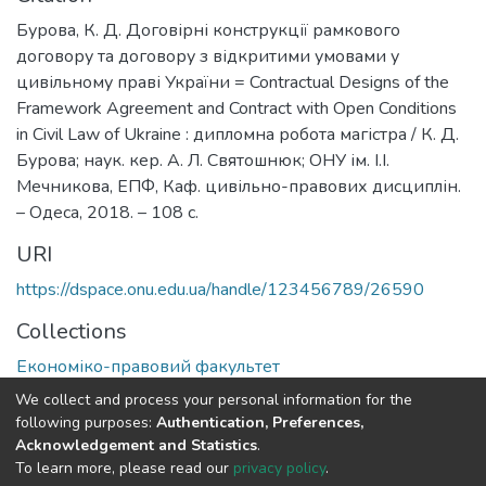
Бурова, К. Д. Договірні конструкції рамкового
договору та договору з відкритими умовами у
цивільному праві України = Contractual Designs of the
Framework Agreement and Contract with Open Conditions
in Civil Law of Ukraine : дипломна робота магістра / К. Д.
Бурова; наук. кер. А. Л. Святошнюк; ОНУ ім. І.І.
Мечникова, ЕПФ, Каф. цивільно-правових дисциплін.
– Одеса, 2018. – 108 с.
URI
https://dspace.onu.edu.ua/handle/123456789/26590
Collections
Економіко-правовий факультет
We collect and process your personal information for the
Full item page
following purposes:
Authentication, Preferences,
Acknowledgement and Statistics
.
To learn more, please read our
privacy policy
.
DSpace software
copyright © 2009-2026
LYRASIS