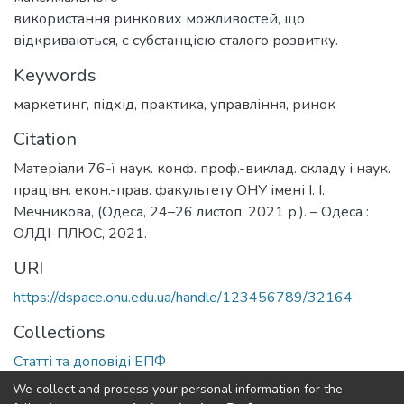
використання ринкових можливостей, що
відкриваються, є субстанцією сталого розвитку.
Keywords
маркетинг
,
підхід
,
практика
,
управління
,
ринок
Citation
Матеріали 76-ї наук. конф. проф.-виклад. складу і наук.
працівн. екон.-прав. факультету ОНУ імені І. І.
Мечникова, (Одеса, 24–26 листоп. 2021 р.). – Одеса :
ОЛДІ-ПЛЮС, 2021.
URI
https://dspace.onu.edu.ua/handle/123456789/32164
Collections
Статті та доповіді ЕПФ
We collect and process your personal information for the
Full item page