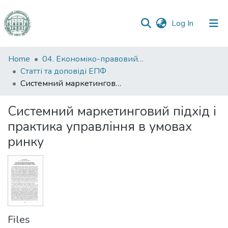
(current)
Log In
Communities
Home
04. Економіко-правовий факультет
&
Статті та доповіді ЕПФ
Collections
Системний маркетинговий підхід і практика управління в умовах ринку
All of DSpace
Системний маркетинговий підхід і
практика управління в умовах
Statistics
ринку
Files