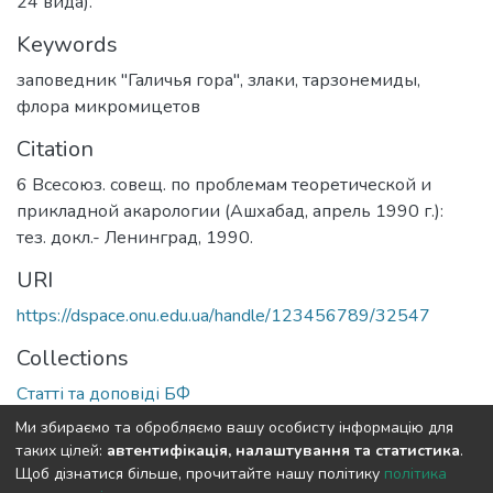
24 вида).
Keywords
заповедник "Галичья гора"
,
злаки
,
тарзонемиды
,
флора микромицетов
Citation
6 Всесоюз. совещ. по проблемам теоретической и
прикладной акарологии (Ашхабад, апрель 1990 г.):
тез. докл.- Ленинград, 1990.
URI
https://dspace.onu.edu.ua/handle/123456789/32547
Collections
Статті та доповіді БФ
Ми збираємо та обробляємо вашу особисту інформацію для
Full item page
таких цілей:
автентифікація, налаштування та статистика
.
Щоб дізнатися більше, прочитайте нашу політику
політика