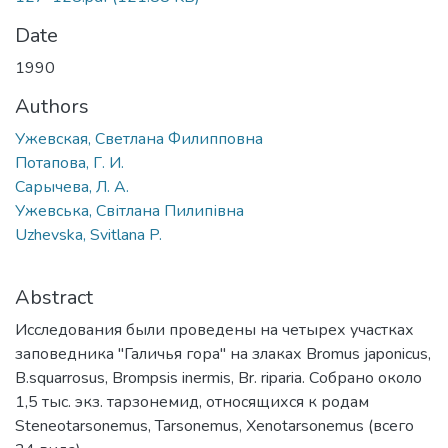
Date
1990
Authors
Ужевская, Светлана Филипповна
Потапова, Г. И.
Сарычева, Л. А.
Ужевська, Світлана Пилипівна
Uzhevska, Svitlana P.
Abstract
Исследования были проведены на четырех участках
заповедника "Галичья гора" на злаках Bromus japonicus,
B.squarrosus, Brompsis inermis, Br. riparia. Собрано около
1,5 тыс. экз. тарзонемид, относящихся к родам
Steneotarsonemus, Tarsonemus, Xenotarsonemus (всего