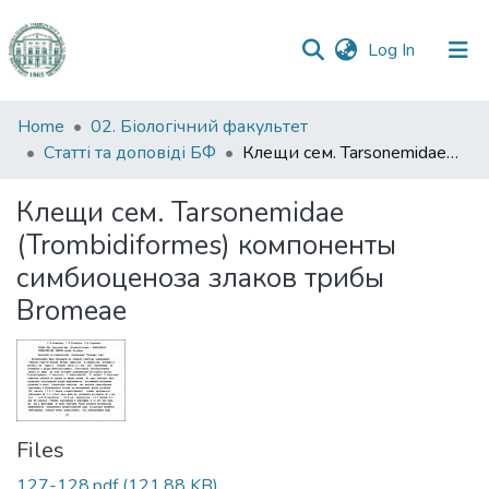
(current)
Log In
Communities
Home
02. Біологічний факультет
&
Статті та доповіді БФ
Клещи сем. Tarsonemidae (Trombidiformes) компоненты симбиоценоза злаков трибы Bromeae
Collections
Клещи сем. Tarsonemidae
All of DSpace
(Trombidiformes) компоненты
симбиоценоза злаков трибы
Statistics
Bromeae
Files
127-128.pdf
(121.88 KB)