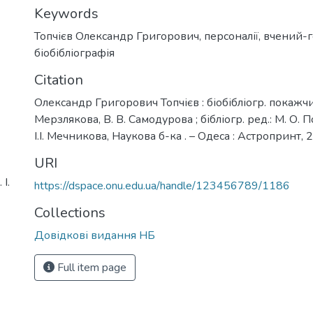
Keywords
Топчієв Олександр Григорович
,
персоналії
,
вчений-
біобібліографія
Citation
Олександр Григорович Топчієв : біобібліогр. покажчик
Мерзлякова, В. В. Самодурова ; бібліогр. ред.: М. О. 
І.І. Мечникова, Наукова б-ка . – Одеса : Астропринт, 
URI
І.
https://dspace.onu.edu.ua/handle/123456789/1186
Collections
Довідкові видання НБ
Full item page