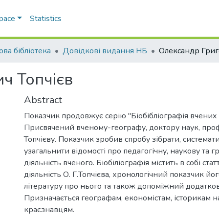
Space
Statistics
ова бібліотека
Довідкові видання НБ
ч Топчієв
Abstract
Показчик продовжує серію "Біобібліографія вчених 
Присвячений вченому-географу, доктору наук, проф
Топчієву. Показчик зробив спробу зібрати, системат
узагальнити відомості про педагогічну, наукову та 
діяльність вченого. Біобіліографія містить в собі стат
діяльність О. Г.Топчієва, хронологічний показчик йо
літературу про нього та також допоміжний додатков
Призначається географам, економістам, історикам на
краєзнавцям.