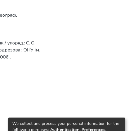
географ
,
 / упоряд.: С. О.
Подрезова ; ОНУ ім.
2006 .
We collect and process your personal information for the
following purposes:
Authentication, Preferences,