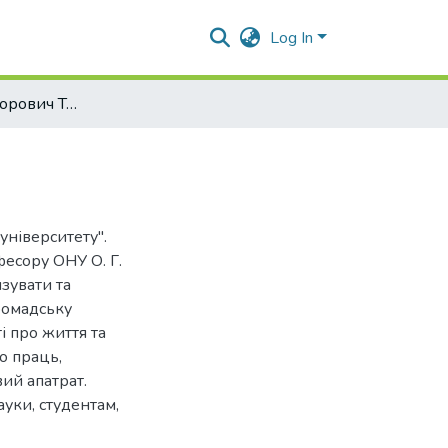
Log In
Олександр Григорович Топчієв
університету".
есору ОНУ О. Г.
изувати та
громадську
ті про життя та
го праць,
ий апатрат.
уки, студентам,