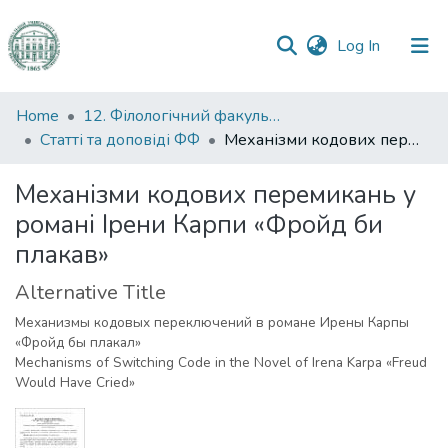
(current)
Log In
Communities
Home
12. Філологічний факультет
&
Статті та доповіді ФФ
Механізми кодових перемикань у романі Ірени Карпи «Фройд би плакав»
Collections
Механізми кодових перемикань у
All of DSpace
романі Ірени Карпи «Фройд би
плакав»
Statistics
Alternative Title
Механизмы кодовых переключений в романе Ирены Карпы
«Фройд бы плакал»
Mechanisms of Switching Code in the Novel of Irena Karpa «Freud
Would Have Cried»