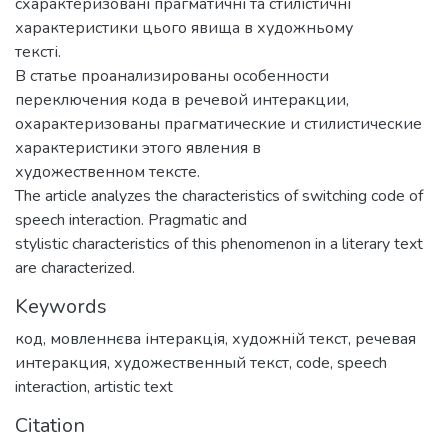
схарактеризовані прагматичні та стилістичні
характеристики цього явища в художньому
тексті.
В статье проанализированы особенности
переключения кода в речевой интеракции,
охарактеризованы прагматические и стилистические
характеристики этого явления в
художественном тексте.
The article analyzes the characteristics of switching code of
speech interaction. Pragmatic and
stylistic characteristics of this phenomenon in a literary text
are characterized.
Keywords
код
,
мовленнєва інтеракція
,
художній текст
,
речевая
интеракция
,
художественный текст
,
code
,
speech
interaction
,
artistic text
Citation