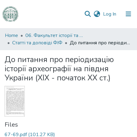
(current)
Log In
Communities
Home
06. Факультет історії та філософії
&
Статті та доповіді ФІФ
До питання про періодизацію історії археографії на півдня України (ХІХ - початок ХХ ст.)
Collections
До питання про періодизацію
All of DSpace
історії археографії на півдня
України (ХІХ - початок ХХ ст.)
Statistics
Files
67-69.pdf
(101.27 KB)