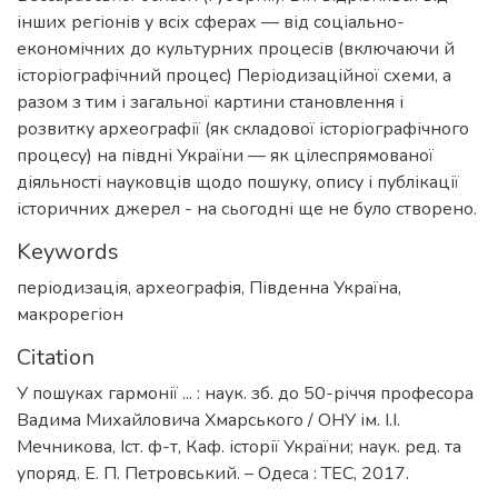
інших регіонів у всіх сферах — від соціально-
економічних до культурних процесів (включаючи й
історіографічний процес) Періодизаційної схеми, а
разом з тим і загальної картини становлення і
розвитку археографії (як складової історіографічного
процесу) на півдні України — як цілеспрямованої
діяльності науковців щодо пошуку, опису і публікації
історичних джерел - на сьогодні ще не було створено.
Keywords
періодизація
,
археографія
,
Південна Україна
,
макрорегіон
Citation
У пошуках гармонії ... : наук. зб. до 50-річчя професора
Вадима Михайловича Хмарського / ОНУ ім. І.І.
Мечникова, Іст. ф-т, Каф. історії України; наук. ред. та
упоряд. Е. П. Петровський. – Одеса : ТЕС, 2017.