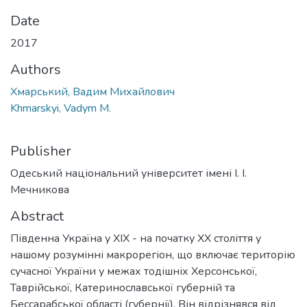
Date
2017
Authors
Хмарський, Вадим Михайлович
Khmarskyi, Vadym M.
Publisher
Одеський національний університет імені І. І.
Мечникова
Abstract
Південна Україна у XIX - на початку XX століття у
нашому розумінні макрорегіон, що включає територію
сучасної України у межах тодішніх Херсонської,
Таврійської, Катеринославської губерній та
Бессарабської області (губернії). Він відрізнявся від