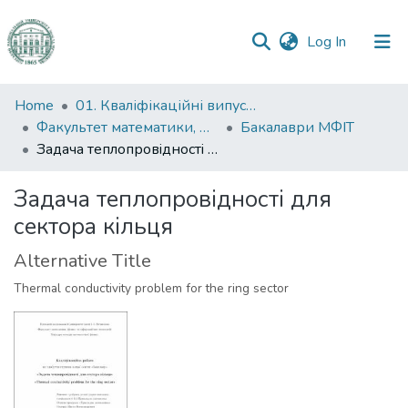
(current)
Log In
Communities
Home
01. Кваліфікаційні випускні роботи здобувачів вищої освіти
&
Факультет математики, фізики та інформаційних технологій
Бакалаври МФІТ
Collections
Задача теплопровiдностi для сектора кiльця
All of DSpace
Задача теплопровiдностi для
сектора кiльця
Statistics
Alternative Title
Thermal conductivity problem for the ring sector