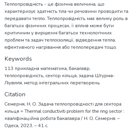
Теплопровiднiсть - це фiзична величина, що
характеризує здатнiсть тiла чи речовини проводити та
передавати тепло. Теплопровiднiсть має велику роль в
багатьох фiзичних процесах, її вплив може бути
критичним у вирiшеннi багатьох технологiчних
проблем та задач теплоiзоляцiї, вiдведення тепла,
ефективного нагрiвання або теплопередачi тощо.
Keywords
113 прикладна математика
,
бакалавр
,
теплопровідність
,
сектор кільця
,
задача Штурма-
Лiувiлля
,
метод iнтегральних перетворень
Citation
Семерня, Н. О. Задача теплопровідності для сектора
кільця = Thermal conductiviti problem for the ring sector :
кваліфікаційна робота бакалавра / Н. О. Семерня. –
Одеса, 2023. – 41 с.