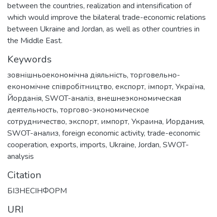
between the countries, realization and intensification of
which would improve the bilateral trade-economic relations
between Ukraine and Jordan, as well as other countries in
the Middle East.
Keywords
зовнішньоекономічна діяльність
,
торговельно-
економічне співробітництво
,
експорт
,
імпорт
,
Україна
,
Йорданія
,
SWOT-аналіз
,
внешнеэкономическая
деятельность
,
торгово-экономическое
сотрудничество
,
экспорт
,
импорт
,
Украина
,
Иордания
,
SWOT-анализ
,
foreign economic activity
,
trade-economic
cooperation
,
exports
,
imports
,
Ukraine
,
Jordan
,
SWOT-
analysis
Citation
БІЗНЕСІНФОРМ
URI