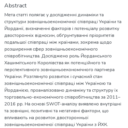
Abstract
Мета статті полягає у дослідженні динаміки та
структури зовнішньоекономічної співпраці України та
Йорданії, визначенні факторів і потенціалу розвитку
двосторонніх відносин, обґрунтуванні пріоритетів
подальшої співпраці між країнами, зокрема щодо
розширення сфер зовнішньоекономічного
співробітництва. Досліджено роль Йорданського
Хашимітського Королівства як потенційного та
перспективного зовнішньоекономічного партнера
України. Розглянуто розвиток і сучасний стан
зовнішньоекономічної співпраці між Україною та
Йорданією, проаналізовано динаміку та структуру їх
торговельно-економічного співробітництва за 2011–
2016 рр. На основі SWOT-аналізу виявлено внутрішні
та зовнішні, позитивні та негативні фактори, що
впливають на розвиток двосторонньої
зовнішньоекономічної співпраці України з ЙХК.