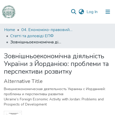
(current)
Log In
Communities
Home
04. Економіко-правовий факультет
&
Статті та доповіді ЕПФ
Collections
Зовнішньоекономічна діяльність України з Йорданією: проблеми та перспективи розвитку
All of DSpace
Зовнішньоекономічна діяльність
України з Йорданією: проблеми та
Statistics
перспективи розвитку
Alternative Title
Внешнеэкономическая деятельность Украины с Иорданией:
проблемы и перспективы развития
Ukraine’s Foreign Economic Activity with Jordan: Problems and
Prospects of Development