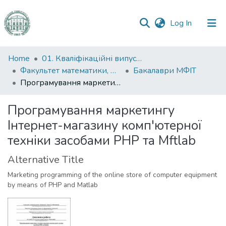
(current)
Log In
Communities
Home
01. Кваліфікаційні випускні роботи здобувачів вищої освіти
&
Факультет математики, фізики та інформаційних технологій
Бакалаври МФІТ
Collections
Програмування маркетингу Інтернет-магазину комп'ютерної техніки засобами PHP та Mftlab
All of DSpace
Програмування маркетингу
Інтернет-магазину комп'ютерної
Statistics
техніки засобами PHP та Mftlab
Alternative Title
Marketing programming of the online store of computer equipment
by means of PHP and Matlab