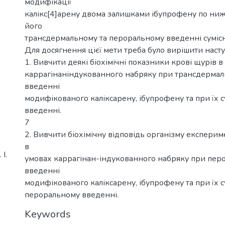
модифікації
калікс[4]арену двома залишками ібупрофену по ни
його
трансдермальному та пероральному введенні сумісн
Для досягнення цієї мети треба було вирішити насту
1. Вивчити деякі біохімічні показники крові щурів в
каррагінаніндукованного набряку при трансдерма
введенні
модифікованого каліксарену, ібупрофену та при їх 
введенні.
7
2. Вивчити біохімічну відповідь організму експери
в
І.
умовах каррагінан-індукованного набряку при пер
введенні
модифікованого каліксарену, ібупрофену та при їх 
пероральному введенні.
Keywords