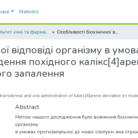
Space
Statistics
Факультет хімії та фармації
Особливості біохімічної відповіді організму в умовах трансдермального та перорального введення похідного калікс[4]арену на моделі карагінан-індукованого запалення
ної відповіді організму в ум
ення похідного калікс[4]аре
ого запалення
 transdermal and oral administration of kalіks[4]arenе derivative on mo
Abstract
Метою нашого дослідження було вивчення біохімічно
організму
в умовах протизапальної дії нової сполуки, яка отр