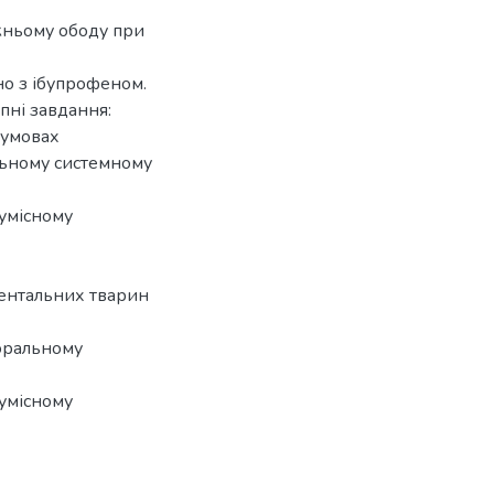
жньому ободу при
о з ібупрофеном.
пні завдання:
 умовах
льному системному
сумісному
ментальних тварин
оральному
сумісному