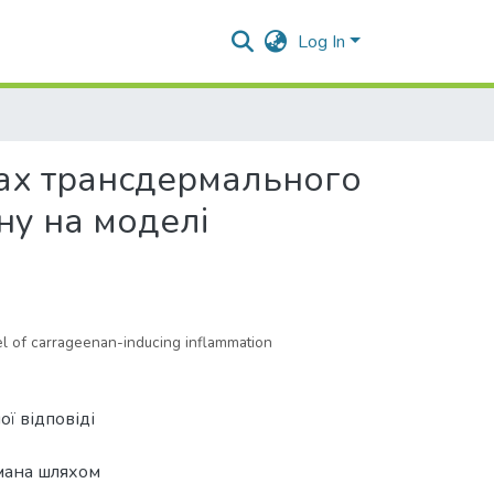
Log In
овах трансдермального
ну на моделі
del of carrageenan-inducing inflammation
ї відповіді
имана шляхом