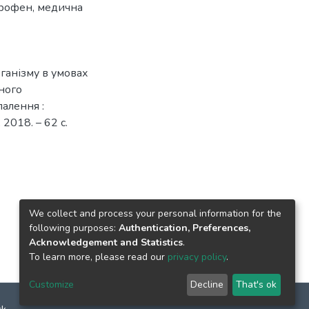
профен
,
медична
рганізму в умовах
ного
палення :
 2018. – 62 с.
We collect and process your personal information for the
following purposes:
Authentication, Preferences,
Acknowledgement and Statistics
.
To learn more, please read our
privacy policy
.
Customize
Decline
That's ok