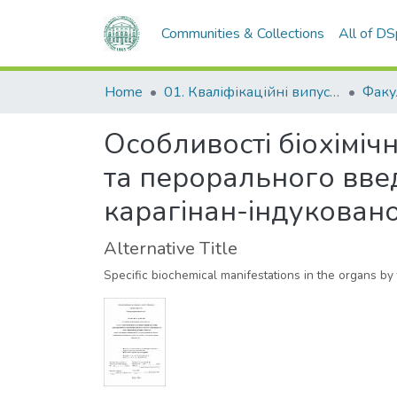
Communities & Collections
All of D
Home
01. Кваліфікаційні випускні роботи здобувачів вищої освіти
Особливості біохіміч
та перорального введ
карагінан-індукован
Alternative Title
Specific biochemical manifestations in the organs by