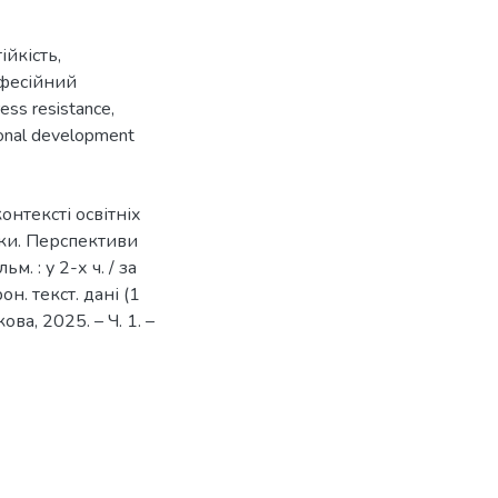
ійкість
,
фесійний
ress resistance
,
onal development
онтексті освітніх
тики. Перспективи
м. : у 2-х ч. / за
рон. текст. дані (1
кова, 2025. – Ч. 1. –