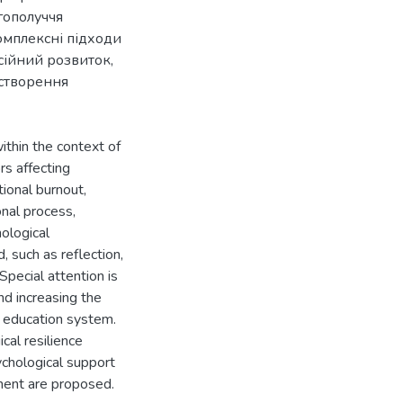
гополуччя
омплексні підходи
сійний розвиток,
 створення
ithin the context of
rs affecting
tional burnout,
onal process,
ological
 such as reflection,
Special attention is
nd increasing the
r education system.
al resilience
chological support
ment are proposed.