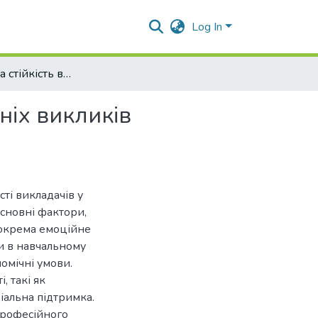
Log In
Психологічна стійкість викладачів у контексті освітніх викликів сьогодення
тніх викликів
ті викладачів у
основні фактори,
 зокрема емоційне
и в навчальному
омічні умови.
, такі як
іальна підтримка.
професійного