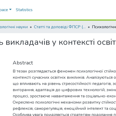
Space
Statistics
ологічні науки
Статті та доповіді ФПСР (Психологічні науки)
ь викладачів у контексті осві
Abstract
В тезах розглядається феномен психологічної стійкос
контексті сучасних освітніх викликів. Аналізуються 
що впливають на рівень стресостійкості педагогів,
вигорання, адаптація до цифрових технологій, змін
процесі, зростаюче навантаження та соціально-екон
Окреслено психологічні механізми розвитку стійкості
рефлексія, саморегуляція, емоційний інтелект та соц
Особлива увага приділяється стратегіям подолання 