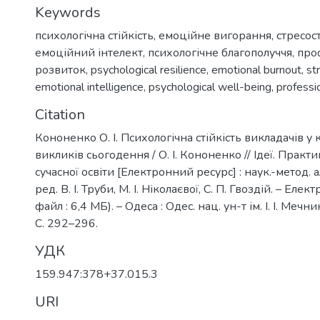
Keywords
психологічна стійкість
,
емоційне вигорання
,
стресост
емоційний інтелект
,
психологічне благополуччя
,
про
розвиток
,
psychological resilience
,
emotional burnout
,
st
emotional intelligence
,
psychological well-being
,
professi
Citation
Кононенко О. І. Психологічна стійкість викладачів у к
викликів сьогодення / О. І. Кононенко // Ідеї. Прак
сучасної освіти [Електронний ресурс] : наук.-метод. аль
ред. В. І. Труби, М. І. Ніколаєвої, С. П. Гвоздій. – Елект
файл : 6,4 МБ). – Одеса : Одес. нац. ун-т ім. І. І. Мечни
С. 292–296.
УДК
159.947:378+37.015.3
URI