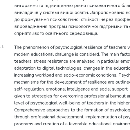
вигорання та підвищенню рівня психологічного бла
викладачів у системі вищої освіти. Запропоновано к
до формування психологічної стійкості через профе
впровадження програм психологічної підтримки та
І.
The phenomenon of psychological resilience of teachers w
modern educational challenge is considerd. The main facto
teachers’ stress resistance are analyzed, in particular emo
adaptation to digital technologies, changes in the educati
increasing workload and socio-economic conditions. Psych
mechanisms for the development of resilience are outlined,
self-regulation, emotional intelligence and social support. 
given to strategies for overcoming professional burnout a
level of psychological well-being of teachers in the highe
Comprehensive approaches to the formation of psychologic
through professional development, implementation of psy
programs and creation of a favorable educational environ