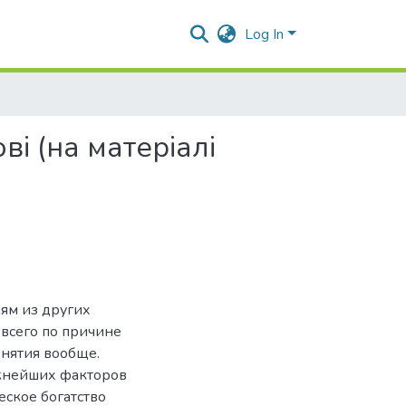
Log In
ві (на матеріалі
ям из других
 всего по причине
онятия вообще.
ажнейших факторов
еское богатство