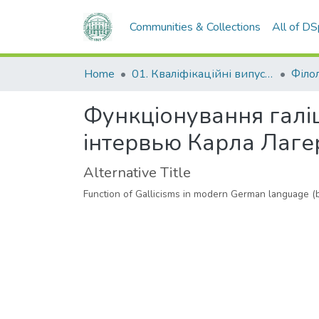
Communities & Collections
All of D
Home
01. Кваліфікаційні випускні роботи здобувачів вищої освіти
Філо
Функціонування галіци
інтервью Карла Лаг
Alternative Title
Function of Gallicisms in modern German language (b