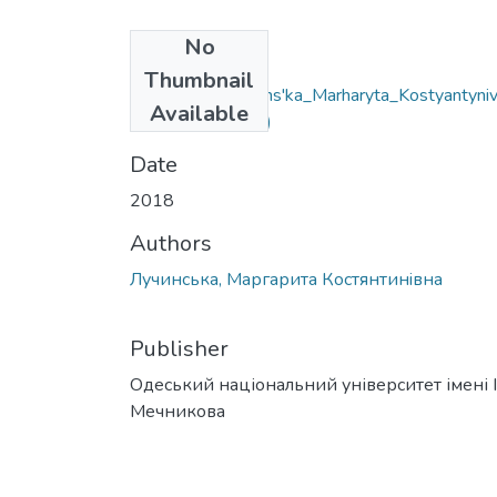
No
Files
Thumbnail
6.020303_Luchyns'ka_Marharyta_Kostyantyni
Available
1.docx
(55.72 KB)
Date
2018
Authors
Лучинська, Маргарита Костянтинiвна
Publisher
Одеський національний університет імені І. 
Мечникова