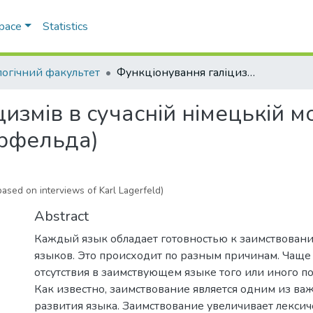
Space
Statistics
логічний факультет
Функціонування галіцизмів в сучасній німецькій мові (на матеріалі інтервью Карла Лагерфельда)
змів в сучасній німецькій мо
ерфельда)
ased on interviews of Karl Lagerfeld)
Abstract
Каждый язык обладает готовностью к заимствовани
языков. Это происходит по разным причинам. Чаще
отсутствия в заимствующем языке того или иного п
Как известно, заимствование является одним из в
развития языка. Заимствование увеличивает лексич