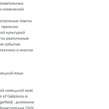
азовательных
ем изменений,
огромные пласты
о прежних
ой культурой
етко различимые
ие события,
 техники и многое
мецкий язык
ній німецькій мові
of Gallicisms in
gerfeld) : дипломна
. Монастирська; ОНУ