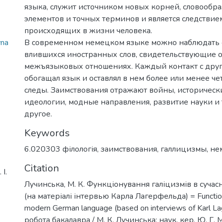
языка, служит источником новых корней, словообр
элементов и точных терминов и является следстви
происходящих в жизни человека.
vna
В современном немецком языке можно наблюдать 
влившихся иностранных слов, свидетельствующие 
межъязыковых отношениях. Каждый контакт с друг
обогащал язык и оставлял в нем более или менее ч
следы. Заимствования отражают войны, историческ
идеологии, модные направления, развитие науки и
другое.
Keywords
6.020303 філологія
,
заимствования
,
галлицизмы
,
не
Citation
І.
Лучинська, М. К. Функціонування галіцизмів в сучас
(на матеріалі інтервью Карла Лагерфельда) = Function 
modern German language (based on interviews of Karl La
робота бакалавра / М. К. Лучинська; наук. кер. Ю. Г