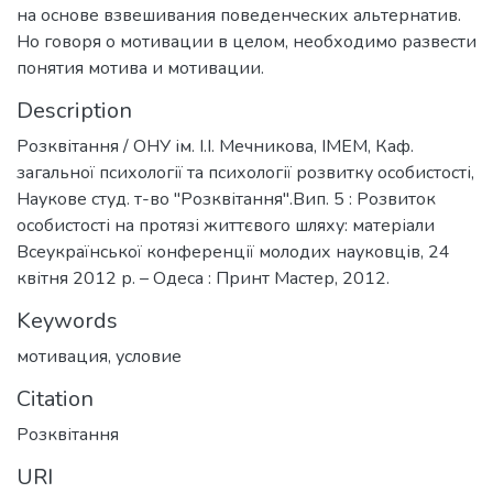
на основе взвешивания поведенческих альтернатив.
Но говоря о мотивации в целом, необходимо развести
понятия мотива и мотивации.
Description
Розквітання / ОНУ ім. І.І. Мечникова, ІМЕМ, Каф.
загальної психології та психології розвитку особистості,
Наукове студ. т-во "Розквітання".Вип. 5 : Розвиток
особистості на протязі життєвого шляху: матеріали
Всеукраїнської конференції молодих науковців, 24
квітня 2012 р. – Одеса : Принт Мастер, 2012.
Keywords
мотивация
,
условие
Citation
Розквітання
URI