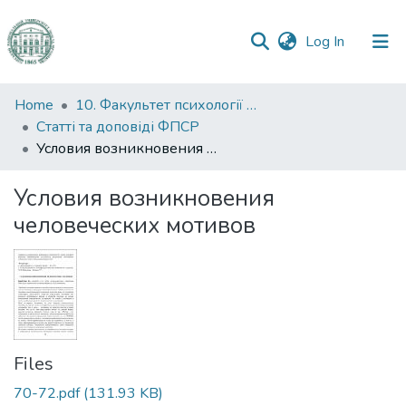
(current)
Log In
Communities
Home
10. Факультет психології та соціальної роботи
&
Статті та доповіді ФПСР
Collections
Условия возникновения человеческих мотивов
All of DSpace
Условия возникновения
человеческих мотивов
Statistics
Files
70-72.pdf
(131.93 KB)