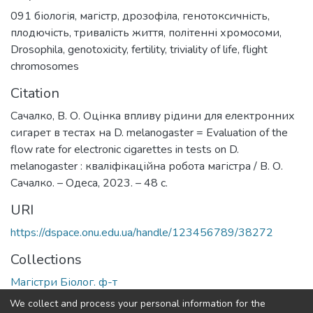
091 біологія
,
магістр
,
дрозофіла
,
генотоксичність
,
плодючість
,
тривалість життя
,
політенні хромосоми
,
Drosophila
,
genotoxicity
,
fertility
,
triviality of life
,
flight
chromosomes
Citation
Сачалко, В. О. Оцінка впливу рідини для електронних
сигарет в тестах на D. melanogaster = Evaluation of the
flow rate for electronic cigarettes in tests on D.
melanogaster : кваліфікаційна робота магістра / В. О.
Сачалко. – Одеса, 2023. – 48 с.
URI
https://dspace.onu.edu.ua/handle/123456789/38272
Collections
Магістри Біолог. ф-т
We collect and process your personal information for the