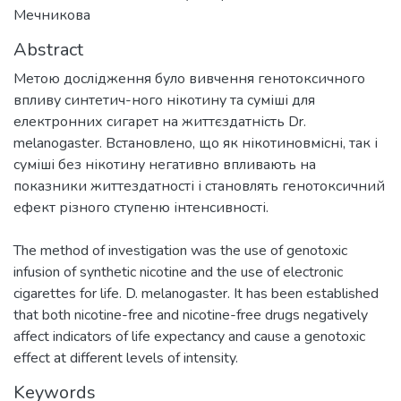
Мечникова
Abstract
Метою дослідження було вивчення генотоксичного
впливу синтетич-ного нікотину та суміші для
електронних сигарет на життєздатність Dr.
melanogaster. Встановлено, що як нікотиновмісні, так і
суміші без нікотину негативно впливають на
показники життездатності і становлять генотоксичний
The method of investigation was the use of genotoxic
infusion of synthetic nicotine and the use of electronic
cigarettes for life. D. melanogaster. It has been established
that both nicotine-free and nicotine-free drugs negatively
affect indicators of life expectancy and cause a genotoxic
effect at different levels of intensity.
Keywords