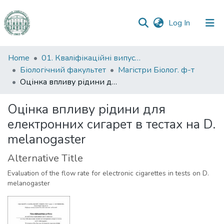
(current)
Log In
Communities
Home
01. Кваліфікаційні випускні роботи здобувачів вищої освіти
&
Біологічний факультет
Магістри Біолог. ф-т
Collections
Оцінка впливу рідини для електронних сигарет в тестах на D. melanogaster
All of DSpace
Оцінка впливу рідини для
електронних сигарет в тестах на D.
Statistics
melanogaster
Alternative Title
Evaluation of the flow rate for electronic cigarettes in tests on D.
melanogaster