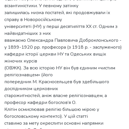
візантиністики. У певному затінку
залишилась низка постатей, які продовжували їх
справу в Новоросійському
університеті (НУ) у перші десятиліття ХХ ст. Одним з
найвидатніших з них
вважаємо Олександра Павловича Доброклонського -
у 1899-1920 рр. професора (з 1918 р. - заслуженого)
кафедри історії церкви НУ та Одеських вищіх
жіночих курсів
(ОВЖК). За всю історію НУ він був єдиним «чистим
релігіознавцем» (його
попередник М. Красносельцев був здебільшого
дослідником церковних
старожитностей, аніж власне релігіознавцем, а
професор кафедри богослов’я О.
Клітін осмислював релігію більшою мірою у
богословському контектсі). У цій статті
ставимо за мету окреслити основні напрямки