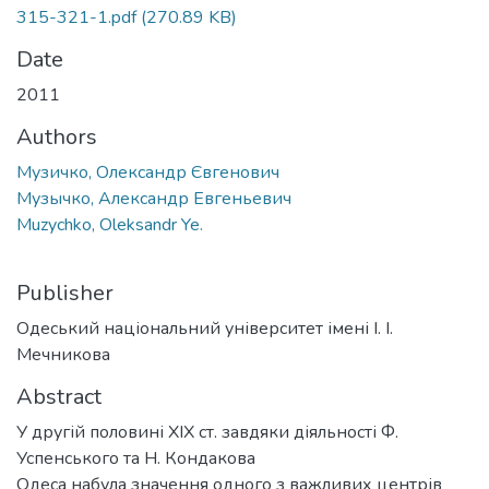
315-321-1.pdf
(270.89 KB)
Date
2011
Authors
Музичко, Олександр Євгенович
Музычко, Александр Евгеньевич
Muzychko, Oleksandr Ye.
Publisher
Одеський національний університет імені І. І.
Мечникова
Abstract
У другій половині ХІХ ст. завдяки діяльності Ф.
Успенського та Н. Кондакова
Одеса набула значення одного з важливих центрів