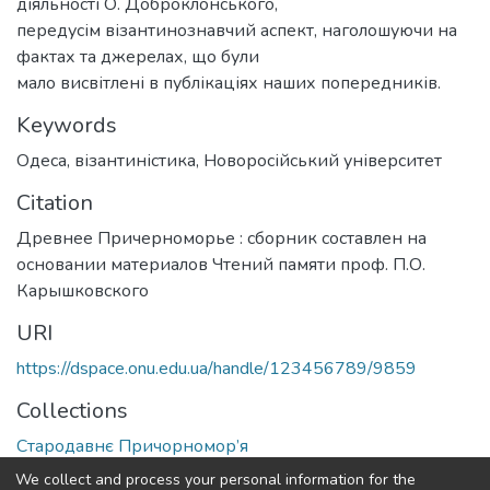
діяльності О. Доброклонського,
передусім візантинознавчий аспект, наголошуючи на
фактах та джерелах, що були
мало висвітлені в публікаціях наших попередників.
Keywords
Одеса
,
візантиністика
,
Новоросійський університет
Citation
Древнее Причерноморье : сборник составлен на
основании материалов Чтений памяти проф. П.О.
Карышковского
URI
https://dspace.onu.edu.ua/handle/123456789/9859
Collections
Стародавнє Причорномор’я
We collect and process your personal information for the