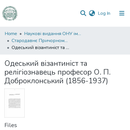
(current)
Log In
Communities
Home
Наукові видання ОНУ імені І. І. Мечникова
&
Стародавнє Причорномор’я
Collections
Одеський візантиніст та релігіознавець професор О. П. Доброклонський (1856-1937)
All of DSpace
Одеський візантиніст та
релігіознавець професор О. П.
Statistics
Доброклонський (1856-1937)
Files