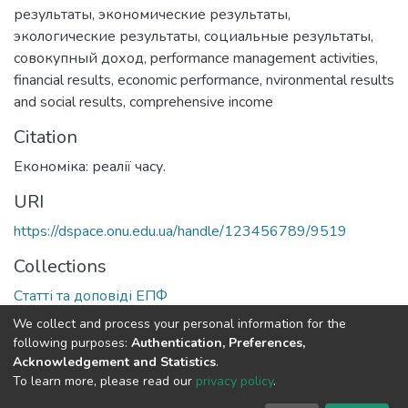
результаты
,
экономические результаты
,
экологические результаты
,
социальные результаты
,
совокупный доход
,
performance management activities
,
financial results
,
economic performance
,
nvironmental results
and social results
,
comprehensive income
Citation
Економіка: реалії часу.
URI
https://dspace.onu.edu.ua/handle/123456789/9519
Collections
Статті та доповіді ЕПФ
We collect and process your personal information for the
Full item page
following purposes:
Authentication, Preferences,
Acknowledgement and Statistics
.
To learn more, please read our
privacy policy
.
DSpace software
copyright © 2009-2026
LYRASIS