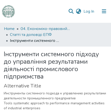
(current)
Log In
Communities
Home
04. Економіко-правовий факультет
&
Статті та доповіді ЕПФ
Collections
Інструменти системного підходу до управління результатами діяльності промислового підприємства
All of DSpace
Інструменти системного підходу
до управління результатами
Statistics
діяльності промислового
підприємства
Alternative Title
Инструменты системного подхода к управлению результатами
деятельности промышленного предприятия
Tools systematic approach to performance management activities
of industrial enterprises