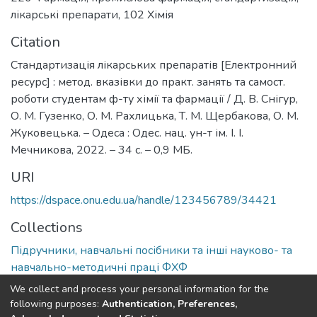
лікарські препарати
,
102 Хімія
Citation
Стандартизація лікарських препаратів [Електронний
ресурс] : метод. вказівки до практ. занять та самост.
роботи студентам ф-ту хімії та фармації / Д. В. Снігур,
О. М. Гузенко, О. М. Рахлицька, Т. М. Щербакова, О. М.
Жуковецька. – Одеса : Одес. нац. ун-т ім. І. І.
Мечникова, 2022. – 34 с. – 0,9 МБ.
URI
https://dspace.onu.edu.ua/handle/123456789/34421
Collections
Підручники, навчальні посібники та інші науково- та
навчально-методичні праці ФХФ
We collect and process your personal information for the
Full item page
following purposes:
Authentication, Preferences,