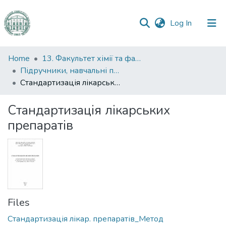
(current)
Log In
Communities
Home
13. Факультет хімії та фармації
&
Підручники, навчальні посібники та інші науково- та навчально-методичні праці ФХФ
Collections
Стандартизація лікарських препаратів
All of DSpace
Стандартизація лікарських
препаратів
Statistics
Files
Стандартизація лікар. препаратів_Метод