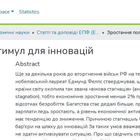
Space
Statistics
омічні науки
Статті та доповіді ЕПФ (Економічні науки)
тимул для інновацій
Abstract
Ще за декілька років до вторгнення військ РФ на т
нобелівський лауреат Едмунд Фелпс стверджував, 
країни світу охопила так звана «вікова стагнація» (анг
stagnation), тобто економічне зростання менше 2% 
відсотках безробіття. Багатства стає дедалі більше, 
зарплати ледь зростають, а рівень економічної акти
має тенденцію до зниження. Причиною стагнацыъ 
бар'єри на шляху до інновацій За таких умов вважав
не здатні активізувати ситуацію. Про що свідчить с