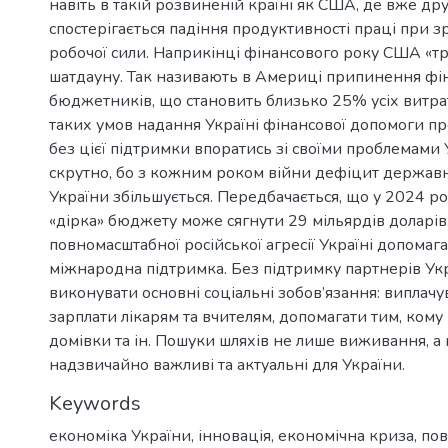
навіть в такій розвиненій країні як США, де вже др
спостерігається падіння продуктивності праці при зр
робочої сили. Наприкінці фінансового року США «тр
шатдауну. Так називають в Америці припинення фі
бюджетників, що становить близько 25% усіх витра
таких умов надання Україні фінансової допомоги п
без цієї підтримки впоратись зі своїми проблемами 
скрутно, бо з кожним роком війни дефіцит держа
України збільшується. Передбачається, що у 2024 р
«дірка» бюджету може сягнути 29 мільярдів доларів
повномасштабної російської агресії Україні допома
міжнародна підтримка. Без підтримку партнерів Укр
виконувати основні соціальні зобов’язання: виплачув
зарплати лікарям та вчителям, допомагати тим, ком
домівки та ін. Пошуки шляхів не лише виживання, а
надзвичайно важливі та актуальні для України.
Keywords
економіка України
,
інновація
,
економічна криза
,
по