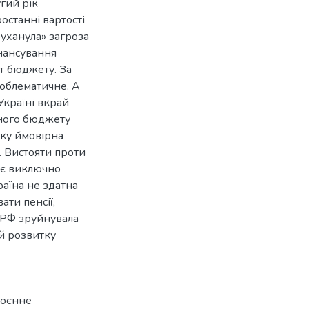
угий рік
останні вартості
уханула» загроза
нансування
т бюджету. За
роблематичне. А
Україні вкрай
вного бюджету
оку ймовірна
. Вистояти проти
гає виключно
аїна не здатна
ати пенсії,
у РФ зруйнувала
 й розвитку
воєнне