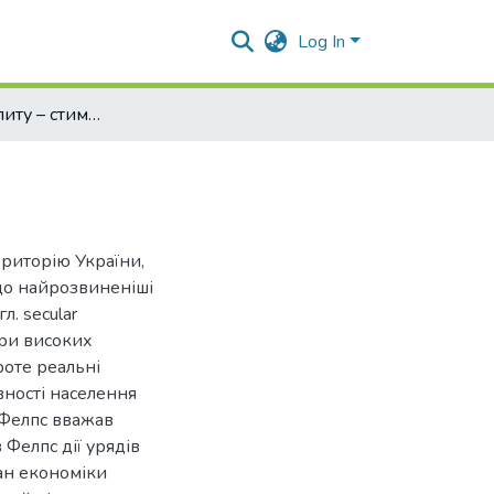
Log In
Зростання попиту – стимул для інновацій
ериторію України,
що найрозвиненіші
л. secular
при високих
проте реальні
вності населення
Фелпс вважав
 Фелпс дії урядів
тан економіки