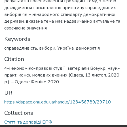
результатів волевиявлення громадян. Тому, з метою
дослідження і висвітлення принципу справедливих
виборів як міжнародного стандарту демократичної
держави, вказана тема має надзвичайно актуальне та
своєчасне значення.
Keywords
справедливість
,
вибори
,
Україна
,
демократія
Citation
4-і економіко-правові студії : матеріали Всеукр. наук.-
практ. конф. молодих вчених (Одеса, 13 листоп. 2020
р.). – Одеса : Фенікс, 2020.
URI
https://dspace.onu.edu.ua/handle/123456789/29710
Collections
Статті та доповіді ЕПФ