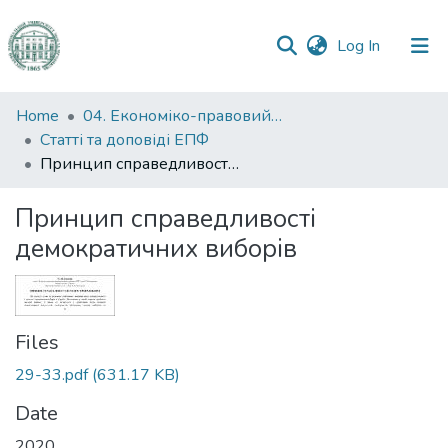
(current)
Log In
Communities
Home
04. Економіко-правовий факультет
&
Статті та доповіді ЕПФ
Collections
Принцип справедливості демократичних виборів
All of DSpace
Принцип справедливості
демократичних виборів
Statistics
Files
29-33.pdf
(631.17 KB)
Date
2020