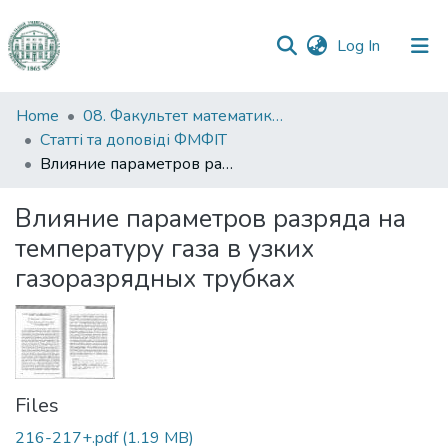
(current)
Log In
Communities
Home
08. Факультет математики, фізики та інформаційних технологій
&
Статті та доповіді ФМФІТ
Collections
Влияние параметров разряда на температуру газа в узких газоразрядных трубках
All of DSpace
Влияние параметров разряда на
температуру газа в узких
Statistics
газоразрядных трубках
Files
216-217+.pdf
(1.19 MB)